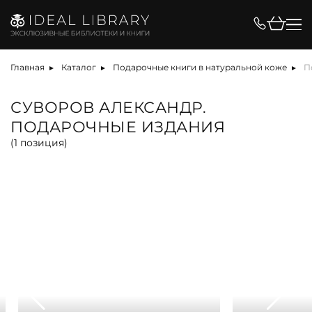
Цена, ₽
Главная
Каталог
Подарочные книги в натуральной коже
П
СУВОРОВ АЛЕКСАНДР.
ПОДАРОЧНЫЕ ИЗДАНИЯ
Вид
(
1
позиция)
альбом
антикварная книга
арт-объект
библиотека
карта