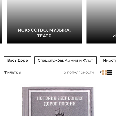
книга
Показать еще
Материал
ИСКУССТВО, МУЗЫКА,
Язык
ТЕАТР
И
Техника
Автор
Весь Доре
Спецслужбы, Армия и Флот
Иност
Обрез
Фильтры
По популярности
Тиснение
Цвет
Пол и возраст
Кому