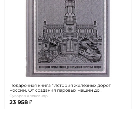
Повод
Религия
Теги
Переплёт
Наличие
Подарочная книга "История железных дорог
России. От создания паровых машин до
современных скоростных поездов" А.Суворов
Суворов Александр
23 958
₽