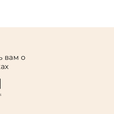
ь вам о
ках
и