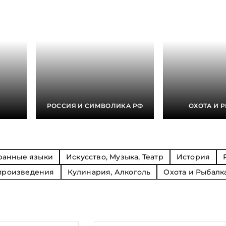
Религия
Спорт и Хобби
на
Путешествия и
Сказки. Басни. Фольклор
открытия
Тайные сообще
ры к
мистика, эзот
Словари. Энциклопедии
Религия
 Рыбалка
Транспорт
оль
Репринты
Экономика и 
Россия и Символика РФ
Энциклопедии
Сатира и Юмор
Словари
и
РОССИЯ И СИМВОЛИКА РФ
ОХОТА И 
ка
ранные языки
Искусство, Музыка, Театр
История
произведения
Кулинария, Алкоголь
Охота и Рыбалк