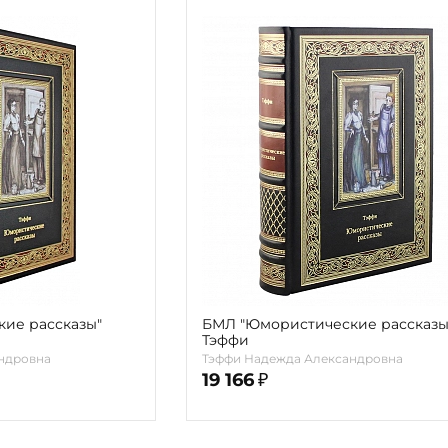
ие рассказы"
БМЛ "Юмористические рассказы
Тэффи
ндровна
Тэффи Надежда Александровна
19 166
₽