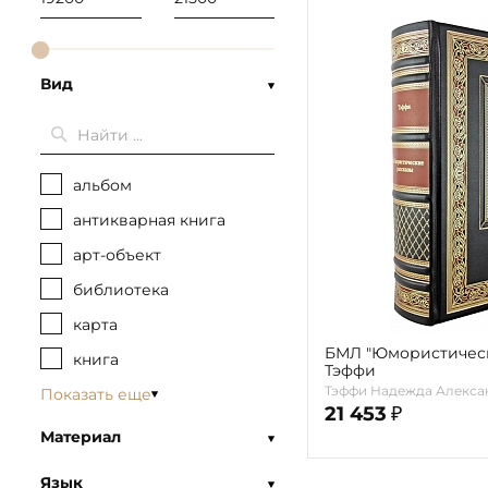
Вид
альбом
антикварная книга
арт-объект
библиотека
карта
БМЛ "Юмористическ
книга
Тэффи
Тэффи Надежда Алекса
Показать еще
21 453
₽
Материал
Язык