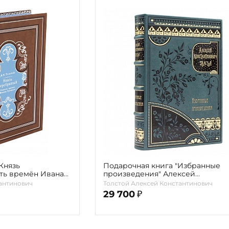
Князь
Подарочная книга "Избранные
ть времён Ивана
произведения" Алексей
.К.
Константинович Толстой
антинович
Толстой Алексей Константинович
29 700
₽