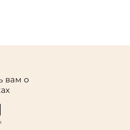
ь вам о
ках
и