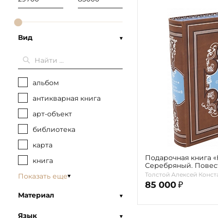
Вид
альбом
антикварная книга
арт-объект
библиотека
карта
Подарочная книга «
книга
Серебряный. Повес
Грозного» Толстой А
Толстой Алексей Конст
Показать еще
85 000
₽
Материал
Язык