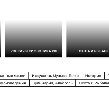
Религия
Спорт и Хобби
на
Путешествия и
Сказки. Басни. Фольклор
открытия
Тайные сообще
ры к
мистика, эзот
Словари. Энциклопедии
Религия
 Рыбалка
Транспорт
оль
Репринты
Экономика и 
Россия и Символика РФ
Энциклопедии
Сатира и Юмор
Словари
и
РОССИЯ И СИМВОЛИКА РФ
ОХОТА И РЫБАЛК
ка
ранные языки
Искусство, Музыка, Театр
История
произведения
Кулинария, Алкоголь
Охота и Рыбалк