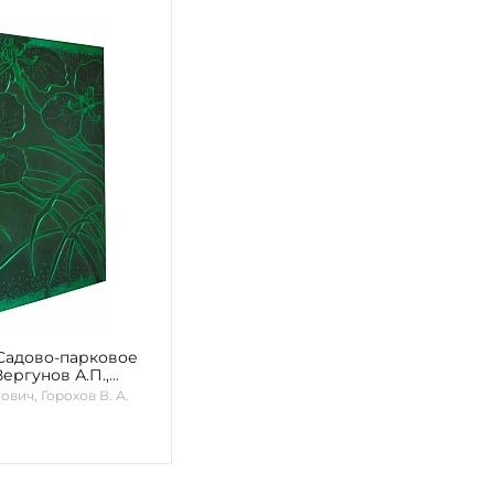
Садово-парковое
ергунов А.П.,
вич, Горохов В. А.