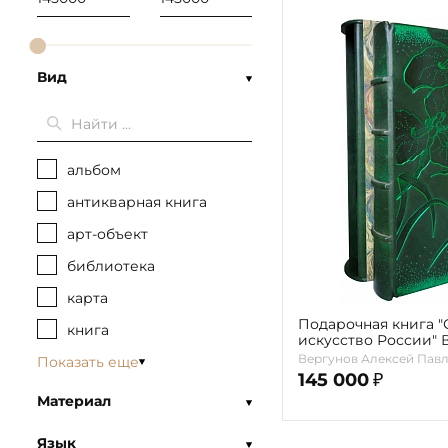
Вид
альбом
антикварная книга
арт-объект
библиотека
карта
Подарочная книга "
книга
искусство России" В
Горохов В.А.
Вергунов Алексей Павло
Показать еще
145 000
₽
Материал
Язык