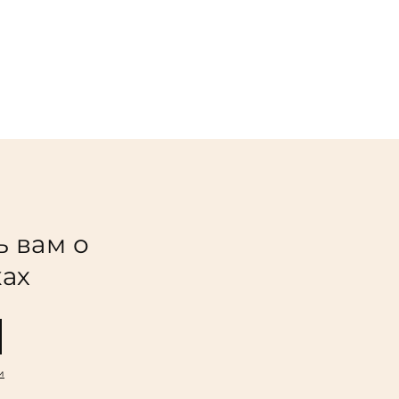
ь вам о
ках
и