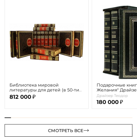
Библиотека мировой
Подарочные книг
литературы для детей (в 50-ти
Желания" Драйзер 
томах 58 книг)
томах)
Драйзер Теодор
812 000
₽
180 000
₽
СМОТРЕТЬ ВСЕ