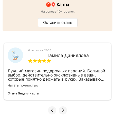
На основе 104 оценок
Оставить отзыв
6 августа 2026
Тамила Даниялова
Лучший магазин подарочных изданий. Большой
выбор, действительно эксклюзивные вещи,
которые приятно держать в руках. Заказываю
здесь уже второй раз для бизнес-партнеров,
Читать полностью
всегда всё безупречно — от общения с
консультантами до качества самих книг.
Отзыв Яндекс.Карты
Однозначно рекомендую