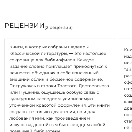
РЕЦЕНЗИИ
(
2
рецензии)
Книги, в которых собраны шедевры
Кни
классической литературы, — это настоящее
изд
сокровище для библиофилов. Каждое
иск
издание словно приглашает прикоснуться к
тай
вечности, объединяя в себе изысканный
рас
внешний облик и бесценное содержание.
офо
Погружаясь в строки Толстого, Достоевского
нат
или Пушкина, ощущаешь особую связь с
соз
культурным наследием, усиливаемую
каж
утончённой красотой оформления. Эти книги
дра
созданы не только для чтения, но и для
пок
любования ими, как произведением
ста
искусства, достойным быть сердцем любой
её 
домашней библиотеки.