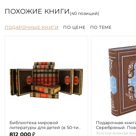
ПОХОЖИЕ КНИГИ
(
40
позиций)
ПОДАРОЧНЫЕ КНИГИ
ПО ЦЕНЕ
ПО ТЕМЕ
Библиотека мировой
Подарочная книга
литературы для детей (в 50-ти
Серебряный. Пов
томах 58 книг)
Ивана Грозного» Т
Толстой Алексей Ко
812 000
₽