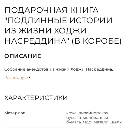
ПОДАРОЧНАЯ КНИГА
"ПОДЛИННЫЕ ИСТОРИИ
ИЗ ЖИЗНИ ХОДЖИ
НАСРЕДДИНА" (В КОРОБЕ)
ОПИСАНИЕ
Собрание анекдотов из жизни Ходжи Насреддина,
рассказы о знаменитом шутнике и мудреце Бирбале и
Развернуть
поучительные истории из "Сказок тысячи и одной
ночи". Книга проиллюстрирована произведениями
восточной живописи.
ХАРАКТЕРИСТИКИ
ИСПОЛНЕНИЕ
Материал
кожа, дизайнерская
бумага, мелованная
Книга представлена в оригинальном подарочном
бумага, мдф, металл, шёлк
коробе, сделанном из мдф и обтянутым вручную