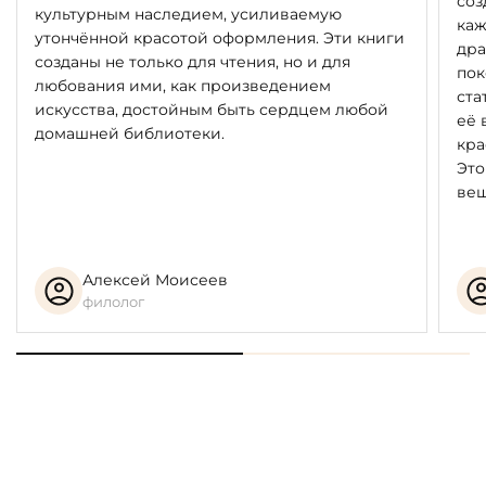
соз
культурным наследием, усиливаемую
каж
утончённой красотой оформления. Эти книги
дра
созданы не только для чтения, но и для
пок
любования ими, как произведением
ста
искусства, достойным быть сердцем любой
её 
домашней библиотеки.
кра
Это
вещ
Алексей Моисеев
филолог