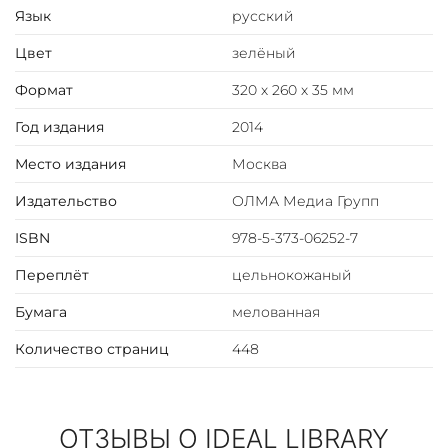
Язык
русский
высококачественной натуральной кожей.
Цельнокожаный переплёт ручной работы, украшен
Цвет
зелёный
иллюстрированной вставкой из цветного металла.
Обложка двухуровневая. Металлические уголки
Формат
320 х 260 х 35 мм
дополняют дизайн и сохраняют книгу при
Год издания
2014
использовании. Текст книги напечатан на мелованной
бумаге и дополнен цветными иллюстрациями. Обрез
Место издания
Москва
оформлен художественным изображением. Ляссе из
шёлковой ленты. Форзац цельный из дизайнерской
Издательство
ОЛМА Медиа Групп
бумаги..
ISBN
978-5-373-06252-7
Переплёт
цельнокожаный
Бумага
мелованная
Количество страниц
448
ОТЗЫВЫ О IDEAL LIBRARY