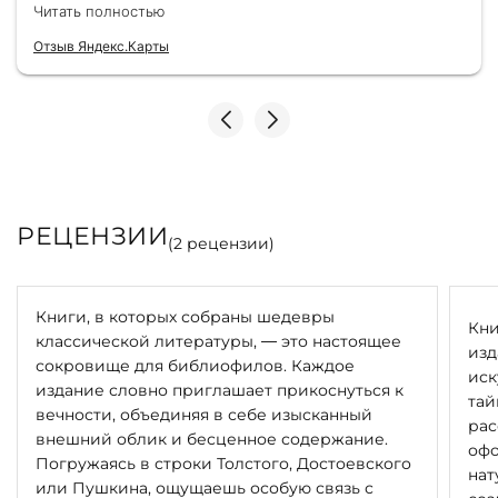
здесь уже второй раз для бизнес-партнеров,
Читать полностью
всегда всё безупречно — от общения с
консультантами до качества самих книг.
Отзыв Яндекс.Карты
Однозначно рекомендую
РЕЦЕНЗИИ
(
2
рецензии)
Книги, в которых собраны шедевры
Кни
классической литературы, — это настоящее
изд
сокровище для библиофилов. Каждое
иск
издание словно приглашает прикоснуться к
тай
вечности, объединяя в себе изысканный
рас
внешний облик и бесценное содержание.
офо
Погружаясь в строки Толстого, Достоевского
нат
или Пушкина, ощущаешь особую связь с