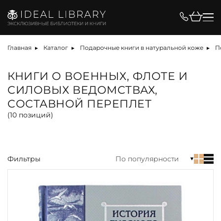
Цена, ₽
Главная
Каталог
Подарочные книги в натуральной коже
П
КНИГИ О ВОЕННЫХ, ФЛОТЕ И
СИЛОВЫХ ВЕДОМСТВАХ,
Вид
СОСТАВНОЙ ПЕРЕПЛЕТ
(
10
позиций)
альбом
антикварная книга
библиотека
Фильтры
По популярности
книга
набор
собрание сочинений
Материал