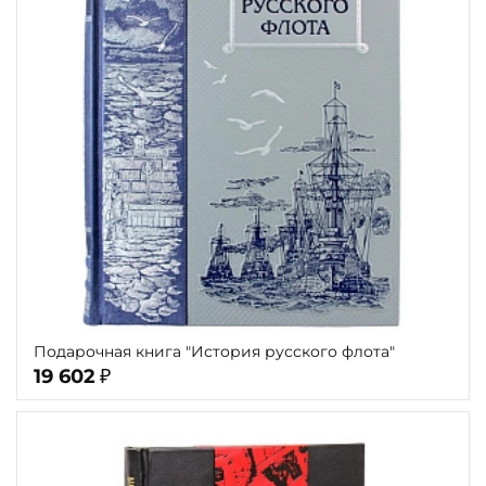
Язык
Техника
Автор
Обрез
Тиснение
Цвет
Пол и возраст
Подарочная книга "История русского флота"
Кому
19 602
₽
Повод
Теги