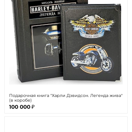
Автор
Обрез
Тиснение
Цвет
Пол и возраст
Кому
Повод
Теги
Подарочная книга "Харли Дэвидсон. Легенда жива"
(в коробе)
Переплёт
100 000
₽
Наличие