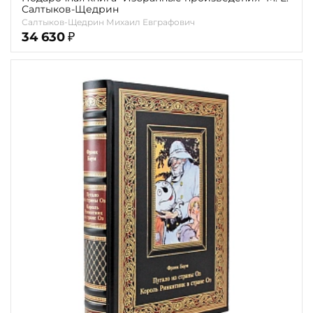
Салтыков-Щедрин
Салтыков-Щедрин Михаил Евграфович
34 630
₽