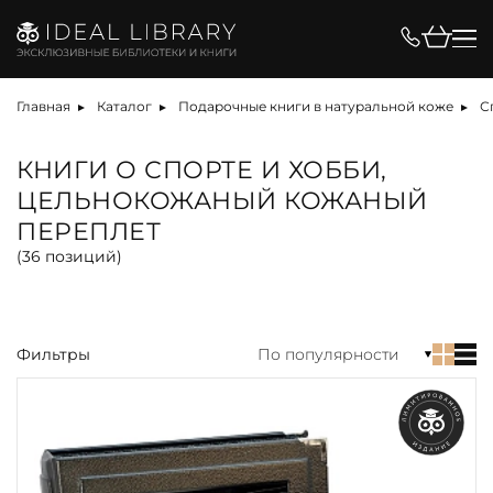
Цена, ₽
Главная
Каталог
Подарочные книги в натуральной коже
С
КНИГИ О СПОРТЕ И ХОББИ,
ЦЕЛЬНОКОЖАНЫЙ КОЖАНЫЙ
Вид
ПЕРЕПЛЕТ
(
36
позиций)
библиотека
книга
набор
Фильтры
По популярности
Материал
Язык
Техника