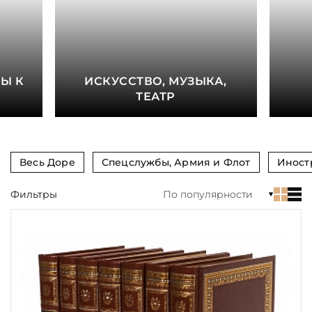
книга
Показать еще
Материал
Е
Ы К
ИСКУССТВО, МУЗЫКА,
Язык
ТЕАТР
Техника
Автор
Весь Доре
Спецслужбы, Армия и Флот
Иност
Обрез
Фильтры
По популярности
Тиснение
Цвет
Пол и возраст
Кому