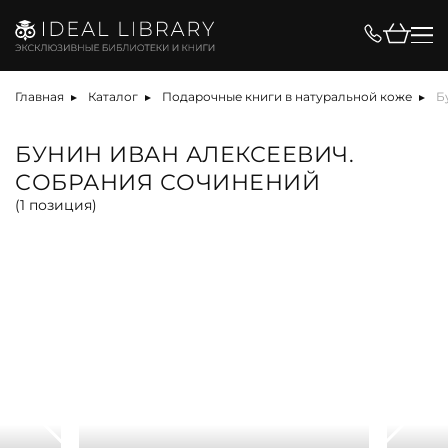
Цена, ₽
Главная
Каталог
Подарочные книги в натуральной коже
Б
БУНИН ИВАН АЛЕКСЕЕВИЧ.
СОБРАНИЯ СОЧИНЕНИЙ
Вид
(
1
позиция)
альбом
антикварная книга
арт-объект
библиотека
карта