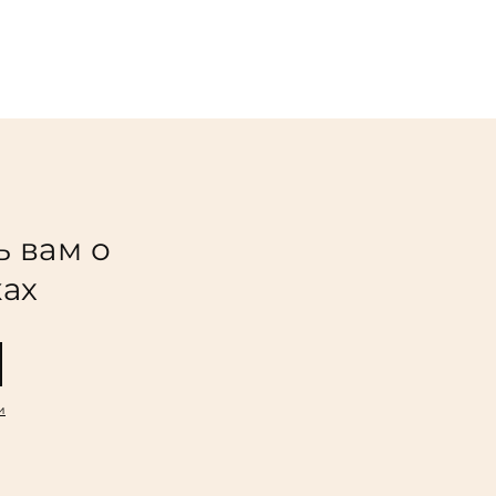
ь вам о
ках
и