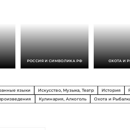
Религия
Спорт и Хобби
на
Путешествия и
Сказки. Басни. Фольклор
открытия
Тайные сообще
ры к
мистика, эзот
Словари. Энциклопедии
Религия
 Рыбалка
Транспорт
оль
Репринты
Экономика и 
Россия и Символика РФ
Энциклопедии
Сатира и Юмор
Словари
и
РОССИЯ И СИМВОЛИКА РФ
ОХОТА И 
ка
ранные языки
Искусство, Музыка, Театр
История
произведения
Кулинария, Алкоголь
Охота и Рыбалк