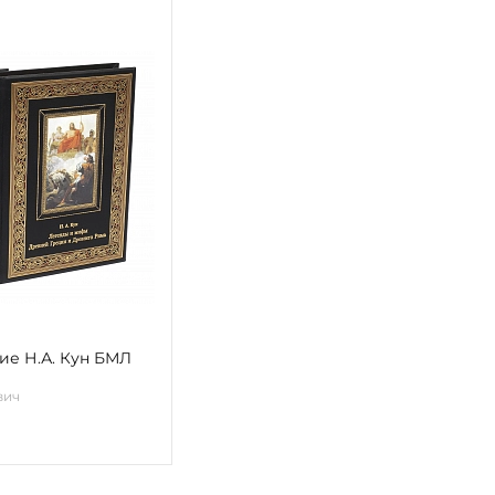
ие Н.А. Кун БМЛ
вич