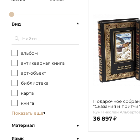
Вид
альбом
антикварная книга
арт-объект
библиотека
карта
Подарочное собран
книга
"Сказания и притчи"
Кун Николай Альберто
Показать еще
36 897
₽
Материал
Язык