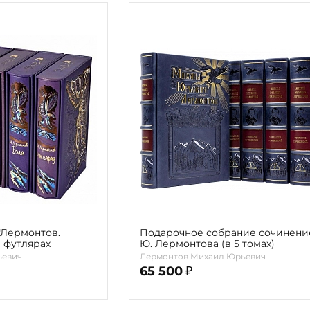
Подарочное собрание сочинени
в футлярах
Ю. Лермонтова (в 5 томах)
ьевич
Лермонтов Михаил Юрьевич
65 500
₽