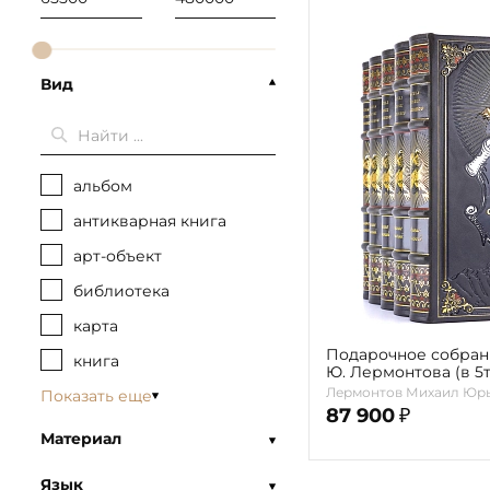
Вид
альбом
антикварная книга
арт-объект
библиотека
карта
Подарочное собран
книга
Ю. Лермонтова (в 5тт
Лермонтов Михаил Юр
Показать еще
87 900
₽
Материал
Язык