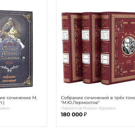
ие сочинение М.
Собрание сочинений в трёх том
.)
"М.Ю.Лермонтов"
ьевич
Лермонтов Михаил Юрьевич
180 000
₽