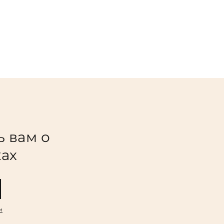
ь вам о
ках
и