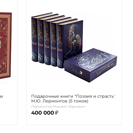
ах
Подарочные книги "Поэзия и страсть"
М.Ю. Лермонтов (5 томов)
Лермонтов Михаил Юрьевич
400 000
₽