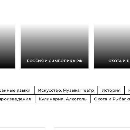
Религия
Спорт и Хобби
на
Путешествия и
Сказки. Басни. Фольклор
открытия
Тайные сообще
ры к
мистика, эзот
Словари. Энциклопедии
Религия
 Рыбалка
Транспорт
оль
Репринты
Экономика и 
Россия и Символика РФ
Энциклопедии
Сатира и Юмор
Словари
и
РОССИЯ И СИМВОЛИКА РФ
ОХОТА И 
ка
ранные языки
Искусство, Музыка, Театр
История
произведения
Кулинария, Алкоголь
Охота и Рыбалк