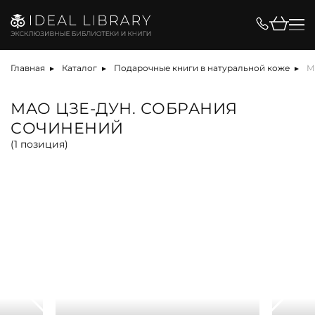
Цена, ₽
Главная
Каталог
Подарочные книги в натуральной коже
М
МАО ЦЗЕ-ДУН. СОБРАНИЯ
СОЧИНЕНИЙ
Вид
(
1
позиция)
альбом
антикварная книга
арт-объект
библиотека
карта