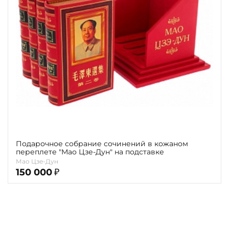
Повод
Религия
Теги
Переплёт
Наличие
Подарочное собрание сочинений в кожаном
переплете "Мао Цзе-Дун" на подставке
Мао Цзе-Дун
150 000
₽