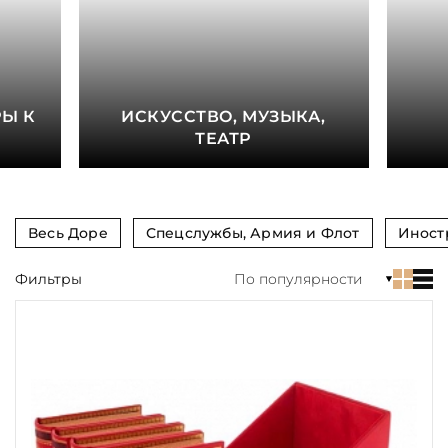
книга
Показать еще
Материал
Е
Ы К
ИСКУССТВО, МУЗЫКА,
Язык
ТЕАТР
Техника
Автор
Весь Доре
Спецслужбы, Армия и Флот
Иност
Обрез
Фильтры
По популярности
Тиснение
Цвет
Пол и возраст
Кому