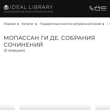
Цена, ₽
Главная
Каталог
Подарочные книги в натуральной коже
М
МОПАССАН ГИ ДЕ. СОБРАНИЯ
СОЧИНЕНИЙ
Вид
(
3
позиции)
альбом
антикварная книга
арт-объект
библиотека
карта