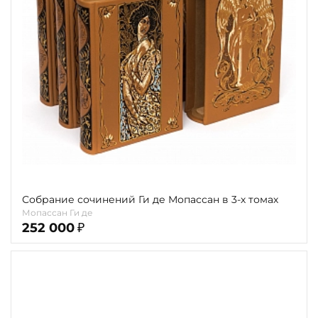
Повод
Религия
Теги
Переплёт
Наличие
Собрание сочинений Ги де Мопассан в 3-х томах
Мопассан Ги де
252 000
₽