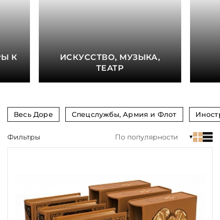
книга
Показать еще
Материал
Е
Ы К
ИСКУССТВО, МУЗЫКА,
Язык
ТЕАТР
Техника
Автор
Весь Доре
Спецслужбы, Армия и Флот
Иност
Обрез
Фильтры
По популярности
Тиснение
Цвет
Пол и возраст
Кому