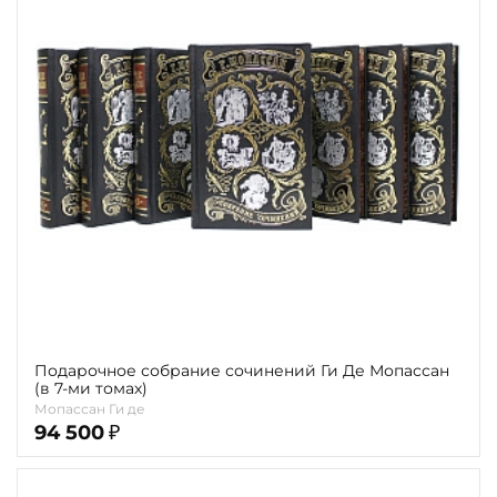
Подарочное собрание сочинений Ги Де Мопассан
(в 7-ми томах)
Мопассан Ги де
94 500
₽