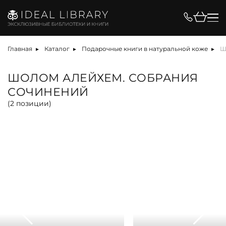
Цена, ₽
Главная
Каталог
Подарочные книги в натуральной коже
Ш
ШОЛОМ АЛЕЙХЕМ. СОБРАНИЯ
СОЧИНЕНИЙ
Вид
(
2
позиции)
альбом
антикварная книга
арт-объект
библиотека
карта