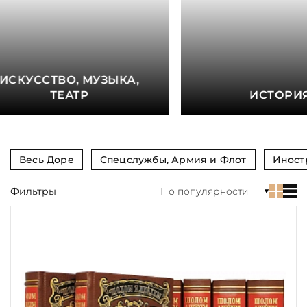
книга
Показать еще
Материал
ИСКУССТВО, МУЗЫКА,
Язык
ТЕАТР
ИСТОРИ
Техника
Автор
Весь Доре
Спецслужбы, Армия и Флот
Иност
Обрез
Фильтры
По популярности
Тиснение
Цвет
Пол и возраст
Кому