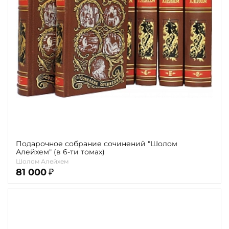
Повод
Религия
Теги
Переплёт
Наличие
Подарочное собрание сочинений "Шолом
Алейхем" (в 6-ти томах)
Шолом Алейхем
81 000
₽