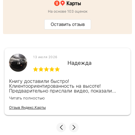
На основе 103 оценок
Оставить отзыв
13 июля 2026
Надежда
Книгу доставили быстро!
Клиентоориентированность на высоте!
Предварительно прислали видео, показали
книжку, быстро отправили и положили
Читать полностью
подарочек) Спасибо!!!
Отзыв Яндекс.Карты