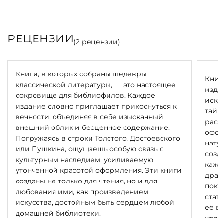
РЕЦЕНЗИИ
(
2
рецензии)
Книги, в которых собраны шедевры
Кни
классической литературы, — это настоящее
изд
сокровище для библиофилов. Каждое
иск
издание словно приглашает прикоснуться к
тай
вечности, объединяя в себе изысканный
рас
внешний облик и бесценное содержание.
офо
Погружаясь в строки Толстого, Достоевского
нат
или Пушкина, ощущаешь особую связь с
соз
культурным наследием, усиливаемую
каж
утончённой красотой оформления. Эти книги
дра
созданы не только для чтения, но и для
пок
любования ими, как произведением
ста
искусства, достойным быть сердцем любой
её 
домашней библиотеки.