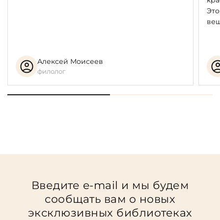
кра
Это
вещ
Алексей Моисеев
филолог
Введите e-mail и мы будем
сообщать вам о новых
эксклюзивных библиотеках