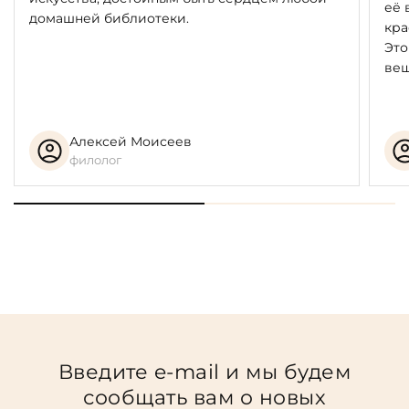
её 
домашней библиотеки.
кра
Это
вещ
Алексей Моисеев
филолог
Введите e-mail и мы будем
сообщать вам о новых