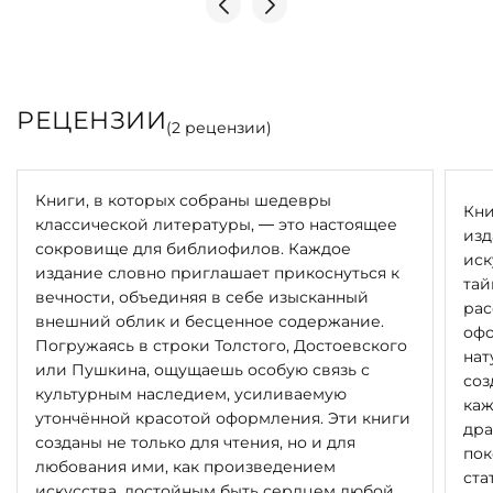
РЕЦЕНЗИИ
(
2
рецензии)
Книги, в которых собраны шедевры
Кни
классической литературы, — это настоящее
изд
сокровище для библиофилов. Каждое
иск
издание словно приглашает прикоснуться к
тай
вечности, объединяя в себе изысканный
рас
внешний облик и бесценное содержание.
офо
Погружаясь в строки Толстого, Достоевского
нат
или Пушкина, ощущаешь особую связь с
соз
культурным наследием, усиливаемую
каж
утончённой красотой оформления. Эти книги
дра
созданы не только для чтения, но и для
пок
любования ими, как произведением
ста
искусства, достойным быть сердцем любой