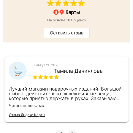
На основе 104 оценок
Оставить отзыв
6 августа 2026
Тамила Даниялова
Лучший магазин подарочных изданий. Большой
выбор, действительно эксклюзивные вещи,
которые приятно держать в руках. Заказываю
здесь уже второй раз для бизнес-партнеров,
Читать полностью
всегда всё безупречно — от общения с
консультантами до качества самих книг.
Отзыв Яндекс.Карты
Однозначно рекомендую