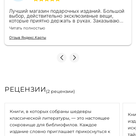
Лучший магазин подарочных изданий. Большой
выбор, действительно эксклюзивные вещи,
которые приятно держать в руках. Заказываю
здесь уже второй раз для бизнес-партнеров,
Читать полностью
всегда всё безупречно — от общения с
консультантами до качества самих книг.
Отзыв Яндекс.Карты
Однозначно рекомендую
РЕЦЕНЗИИ
(
2
рецензии)
Книги, в которых собраны шедевры
Кни
классической литературы, — это настоящее
изд
сокровище для библиофилов. Каждое
иск
издание словно приглашает прикоснуться к
тай