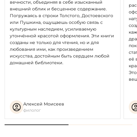
вечности, объединяя в себе изысканный
рас
внешний облик и бесценное содержание.
офо
Погружаясь в строки Толстого, Достоевского
нат
или Пушкина, ощущаешь особую связь с
соз
культурным наследием, усиливаемую
каж
утончённой красотой оформления. Эти книги
дра
созданы не только для чтения, но и для
пок
любования ими, как произведением
ста
искусства, достойным быть сердцем любой
её 
домашней библиотеки.
кра
Это
вещ
Алексей Моисеев
филолог