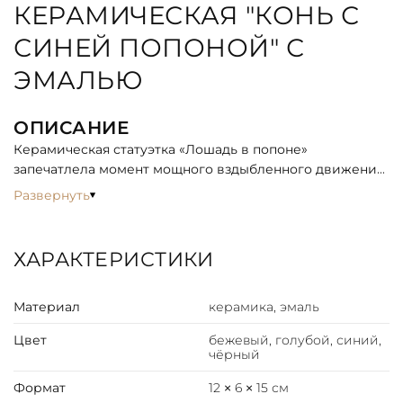
КЕРАМИЧЕСКАЯ "КОНЬ С
СИНЕЙ ПОПОНОЙ" С
ЭМАЛЬЮ
ОПИСАНИЕ
Керамическая статуэтка «Лошадь в попоне»
запечатлела момент мощного вздыбленного движения.
Динамичная поза животного передаёт энергию, силу и
Развернуть
благородство.
Статуэтка выполнена вручную с детальной
ХАРАКТЕРИСТИКИ
проработкой: матовая поверхность контрастирует с
глянцевыми акцентами на попоне, которая ниспадает
Материал
керамика, эмаль
мягкими складками. Каждый экземпляр уникален
благодаря индивидуальной росписи
Цвет
бежевый, голубой, синий,
чёрный
Прочный керамический материал и
высокотемпературный обжиг обеспечивают
Формат
12 × 6 × 15 см