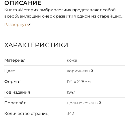
ОПИСАНИЕ
Книга «История эмбриологии» представляет собой
всеобъемлющий очерк развития одной из старейших
и наиболее фундаментальных биологических
Развернуть
дисциплин — эмбриологии, науки о зарождении и
развитии организмов. Это издание прослеживает
эволюцию представлений человека о жизни с момента
ХАРАКТЕРИСТИКИ
зачатия, начиная от древних философских наблюдений
и мифов, сквозь века средневекового схоластического
Материал
кожа
мышления, до революционных открытий Нового
времени и современного состояния науки.
Цвет
коричневый
Формат
174 х 228мм.
Год издания
1947
Переплёт
цельнокожаный
Количество страниц
342