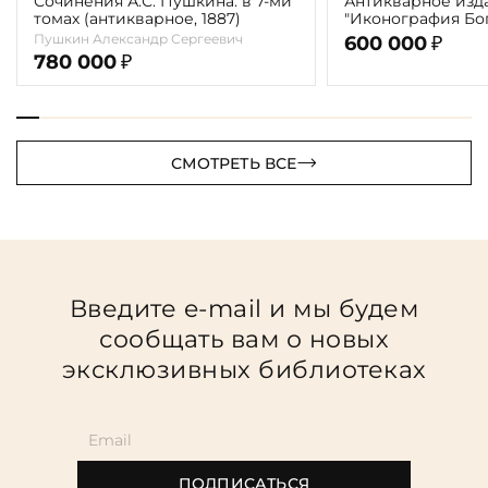
Сочинения А.С. Пушкина. в 7-ми
Антикварное изд
томах (антикварное, 1887)
"Иконография Бог
г. (в 2-х томах с 
Пушкин Александр Сергеевич
600 000
₽
автора)
780 000
₽
СМОТРЕТЬ ВСЕ
Введите e-mail и мы будем
сообщать вам о новых
эксклюзивных библиотеках
ПОДПИСАТЬСЯ