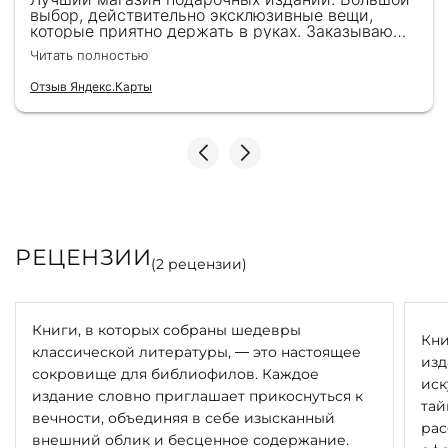
выбор, действительно эксклюзивные вещи,
которые приятно держать в руках. Заказываю
здесь уже второй раз для бизнес-партнеров,
Читать полностью
всегда всё безупречно — от общения с
консультантами до качества самих книг.
Отзыв Яндекс.Карты
Однозначно рекомендую
РЕЦЕНЗИИ
(
2
рецензии)
Книги, в которых собраны шедевры
Кни
классической литературы, — это настоящее
изд
сокровище для библиофилов. Каждое
иск
издание словно приглашает прикоснуться к
тай
вечности, объединяя в себе изысканный
рас
внешний облик и бесценное содержание.