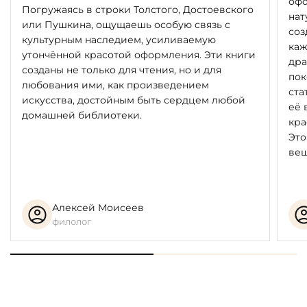
офо
Погружаясь в строки Толстого, Достоевского
нат
или Пушкина, ощущаешь особую связь с
соз
культурным наследием, усиливаемую
каж
утончённой красотой оформления. Эти книги
дра
созданы не только для чтения, но и для
пок
любования ими, как произведением
ста
искусства, достойным быть сердцем любой
её 
домашней библиотеки.
кра
Это
вещ
Алексей Моисеев
филолог