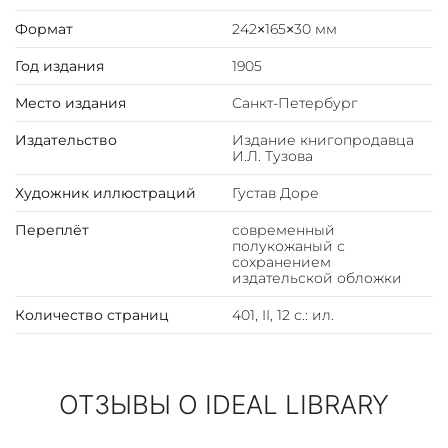
библейской письменности и древней письменности
Формат
242×165×30 мм
вообще. Слово это означает «откровение». Бог
открывает нечто отдельным мудрым мужам, которые
Год издания
1905
рассказывают миру о том, что совершается в глубинах
Место издания
Санкт-Петербург
истории, какие силы управляют миром, к чему идет
человечество и вся Вселенная.
Издательство
Издание книгопродавца
И.Л. Тузова
Книга проливает свет на самую загадочную часть
Художник иллюстраций
Густав Доре
Священного Писания и показывает, что символический
язык Апокалипсиса может быть «достаточно прозрачен
Переплёт
современный
и понятен». Многочисленные символы, фантастические
полукожаный с
образы и видения раскрываются через образы
сохранением
издательской обложки
пророческих книг Ветхого Завета.
Количество страниц
401, II, 12 с.: ил.
ОТЗЫВЫ О IDEAL LIBRARY