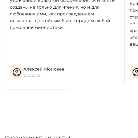
утончённой красотой оформления. Эти книги
дра
созданы не только для чтения, но и для
пок
любования ими, как произведением
ста
искусства, достойным быть сердцем любой
её 
домашней библиотеки.
кра
Это
вещ
Алексей Моисеев
филолог