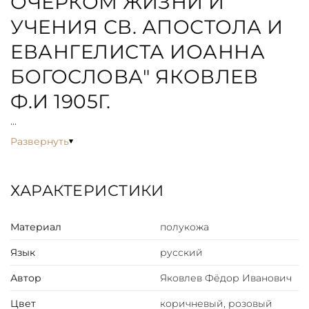
ОЧЕРКОМ ЖИЗНИ И
УЧЕНИЯ СВ. АПОСТОЛА И
ЕВАНГЕЛИСТА ИОАННА
БОГОСЛОВА" ЯКОВЛЕВ
Ф.И 1905Г.
ОПИСАНИЕ
Развернуть
С иллюстрациями художника Густава Доре. Издание 2-
е.
ХАРАКТЕРИСТИКИ
Фёдор Яковлев родился в городе Москве. По
Материал
полукожа
окончании Московской духовной академии он занял
место наставника в этой же академии. Перу Ф. И.
Язык
русский
Яковлева принадлежит ряд произведений светского и
духовного содержания.
Автор
Яковлев Фёдор Иванович
Цвет
коричневый, розовый
Апокалипсис — это особый жанр священной