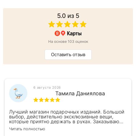
5.0
из 5
На основе 103 оценок
Оставить отзыв
6 августа 2026
Тамила Даниялова
Лучший магазин подарочных изданий. Большой
выбор, действительно эксклюзивные вещи,
которые приятно держать в руках. Заказываю
здесь уже второй раз для бизнес-партнеров,
Читать полностью
всегда всё безупречно — от общения с