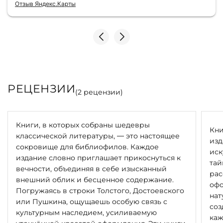
консультантами до качества самих книг.
Отзыв Яндекс.Карты
Однозначно рекомендую
РЕЦЕНЗИИ
(
2
рецензии)
Книги, в которых собраны шедевры
Кни
классической литературы, — это настоящее
изд
сокровище для библиофилов. Каждое
иск
издание словно приглашает прикоснуться к
тай
вечности, объединяя в себе изысканный
рас
внешний облик и бесценное содержание.
офо
Погружаясь в строки Толстого, Достоевского
нат
или Пушкина, ощущаешь особую связь с
соз
культурным наследием, усиливаемую
каж