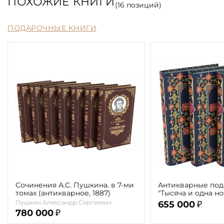
ПОХОЖИЕ КНИГИ
(
16
позиций)
ПОДАРОЧНЫЕ КНИГИ
Сочинения А.С. Пушкина. в 7-ми
Антикварные под
томах (антикварное, 1887)
"Тысяча и одна н
сказки знаменит
Пушкин Александр Сергеевич
655 000
₽
Шехеразады"( в 3-
780 000
₽