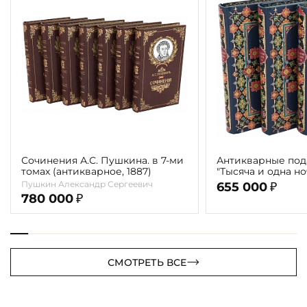
Сочинения А.С. Пушкина. в 7-ми
Антикварные под
томах (антикварное, 1887)
"Тысяча и одна н
сказки знаменит
Пушкин Александр Сергеевич
655 000
₽
Шехеразады"( в 3-
780 000
₽
СМОТРЕТЬ ВСЕ