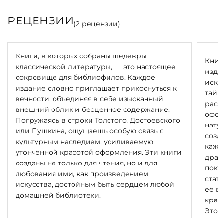
РЕЦЕНЗИИ
(
2
рецензии)
Книги, в которых собраны шедевры
Кни
классической литературы, — это настоящее
изд
сокровище для библиофилов. Каждое
иск
издание словно приглашает прикоснуться к
тай
вечности, объединяя в себе изысканный
рас
внешний облик и бесценное содержание.
офо
Погружаясь в строки Толстого, Достоевского
нат
или Пушкина, ощущаешь особую связь с
соз
культурным наследием, усиливаемую
каж
утончённой красотой оформления. Эти книги
дра
созданы не только для чтения, но и для
пок
любования ими, как произведением
ста
искусства, достойным быть сердцем любой
её 
домашней библиотеки.
кра
Это