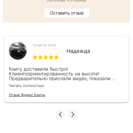
На основе 103 оценок
Оставить отзыв
13 июля 2026
Надежда
Книгу доставили быстро!
Клиентоориентированность на высоте!
Предварительно прислали видео, показали
книжку, быстро отправили и положили
Читать полностью
подарочек) Спасибо!!!
Отзыв Яндекс.Карты