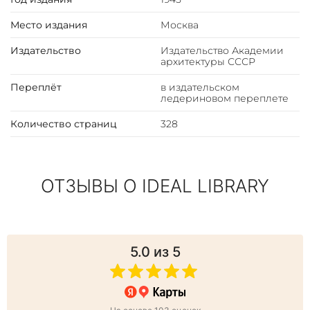
охватывающее период с Древнего Мира, продолжая
Средними веками и заканчивая градостроительством
Место издания
Москва
начала XX в. Завершающие книгу главы посвящены
реконструкции Москвы и Ленинграда.
Издательство
Издательство Академии
архитектуры СССР
Переплёт
в издательском
ледериновом переплете
Количество страниц
328
ОТЗЫВЫ О IDEAL LIBRARY
5.0
из 5