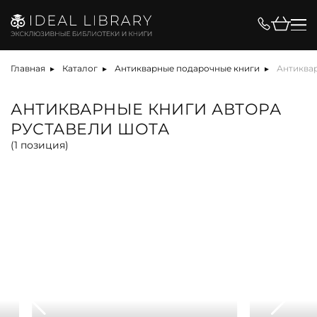
Цена, ₽
Главная
Каталог
Антикварные подарочные книги
Антиквар
АНТИКВАРНЫЕ КНИГИ АВТОРА
РУСТАВЕЛИ ШОТА
Вид
(
1
позиция)
акция
альбом
антикварная книга
книга
облигация
собрание сочинений
Материал