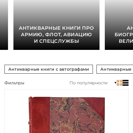
Язык
Техника
АНТИКВАРНЫЕ КНИГИ ПРО
А
АРМИЮ, ФЛОТ, АВИАЦИЮ
БИОГР
Автор
И СПЕЦСЛУЖБЫ
ВЕЛ
Обрез
Тиснение
Антикварные книги с автографами
Антикварные 
Цвет
Фильтры
По популярности
Пол и возраст
Кому
Повод
Религия