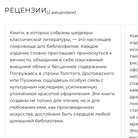
РЕЦЕНЗИИ
(
2
рецензии)
Книги, в которых собраны шедевры
Кни
классической литературы, — это настоящее
изд
сокровище для библиофилов. Каждое
иск
издание словно приглашает прикоснуться к
тай
вечности, объединяя в себе изысканный
рас
внешний облик и бесценное содержание.
офо
Погружаясь в строки Толстого, Достоевского
нат
или Пушкина, ощущаешь особую связь с
соз
культурным наследием, усиливаемую
каж
утончённой красотой оформления. Эти книги
дра
созданы не только для чтения, но и для
пок
любования ими, как произведением
ста
искусства, достойным быть сердцем любой
её 
домашней библиотеки.
кра
Это
вещ