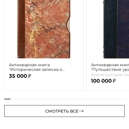
Антикварная книга
Антикварная кни
"Историческая записка о
"Путешествие ур
деятельности императорского
казаков в "Белов
Хохлов Григорий Ти
35 000
₽
Московского археологического
царство" Хохлов Г.
100 000
₽
общества за первые 25 лет
существования" 1890г.
СМОТРЕТЬ ВСЕ