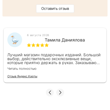
Оставить отзыв
6 августа 2026
Тамила Даниялова
Лучший магазин подарочных изданий. Большой
выбор, действительно эксклюзивные вещи,
которые приятно держать в руках. Заказываю
здесь уже второй раз для бизнес-партнеров,
Читать полностью
всегда всё безупречно — от общения с
консультантами до качества самих книг.
Отзыв Яндекс.Карты
Однозначно рекомендую