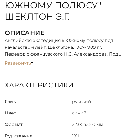
ЮЖНОМУ ПОЛЮСУ"
ШЕКЛТОН Э.Г.
ОПИСАНИЕ
Английская экспедиция к Южному полюсу под
начальством лейт. Шекльтона. 1907-1909 гг.
Перевод с французского Н.С. Александрова. Под
редакцией Прив.-доц. Московск. Университета А.И.
Развернуть
Колмогорова.
Экспедиция «Нимрода» – первая из трех
самостоятельных экспедиций Эрнеста Шеклтона.
ХАРАКТЕРИСТИКИ
Целью экспедиции было достижение географического
Южного полюса, однако Шеклтон был вынужден
Язык
русский
повернуть, не дойдя до цели всего 180 км, из-за
неверно рассчитанной тактики похода и общего
Цвет
синий
истощения членов полюсной группы.
Формат
223×145×20мм
Год издания
1911