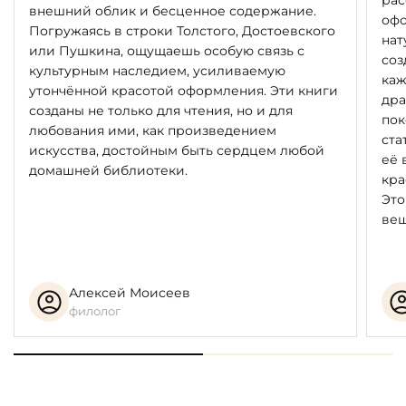
рас
внешний облик и бесценное содержание.
офо
Погружаясь в строки Толстого, Достоевского
нат
или Пушкина, ощущаешь особую связь с
соз
культурным наследием, усиливаемую
каж
утончённой красотой оформления. Эти книги
дра
созданы не только для чтения, но и для
пок
любования ими, как произведением
ста
искусства, достойным быть сердцем любой
её 
домашней библиотеки.
кра
Это
вещ
Алексей Моисеев
филолог