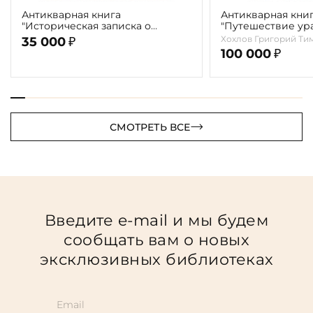
Антикварная книга
Антикварная кни
"Историческая записка о
"Путешествие ур
деятельности императорского
казаков в "Белов
Хохлов Григорий Ти
35 000
₽
Московского археологического
царство" Хохлов Г.
100 000
₽
общества за первые 25 лет
существования" 1890г.
СМОТРЕТЬ ВСЕ
Введите e-mail и мы будем
сообщать вам о новых
эксклюзивных библиотеках