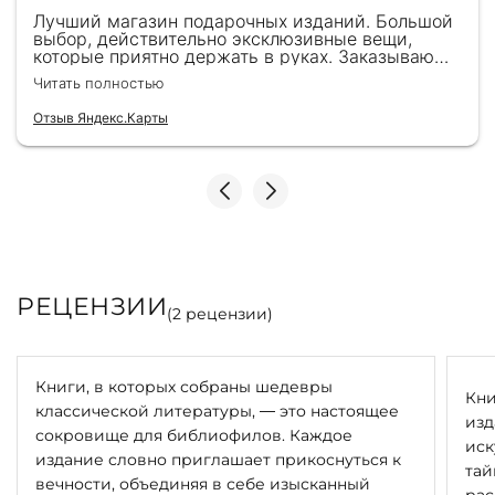
Лучший магазин подарочных изданий. Большой
выбор, действительно эксклюзивные вещи,
которые приятно держать в руках. Заказываю
здесь уже второй раз для бизнес-партнеров,
Читать полностью
всегда всё безупречно — от общения с
консультантами до качества самих книг.
Отзыв Яндекс.Карты
Однозначно рекомендую
РЕЦЕНЗИИ
(
2
рецензии)
Книги, в которых собраны шедевры
Кни
классической литературы, — это настоящее
изд
сокровище для библиофилов. Каждое
иск
издание словно приглашает прикоснуться к
тай
вечности, объединяя в себе изысканный