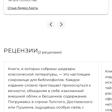
Читать полностью
всегда всё безупречно — от общения с
консультантами до качества самих книг.
Отзыв Яндекс.Карты
Однозначно рекомендую
РЕЦЕНЗИИ
(
2
рецензии)
Книги, в которых собраны шедевры
Кни
классической литературы, — это настоящее
изд
сокровище для библиофилов. Каждое
иск
издание словно приглашает прикоснуться к
тай
вечности, объединяя в себе изысканный
рас
внешний облик и бесценное содержание.
офо
Погружаясь в строки Толстого, Достоевского
нат
или Пушкина, ощущаешь особую связь с
соз