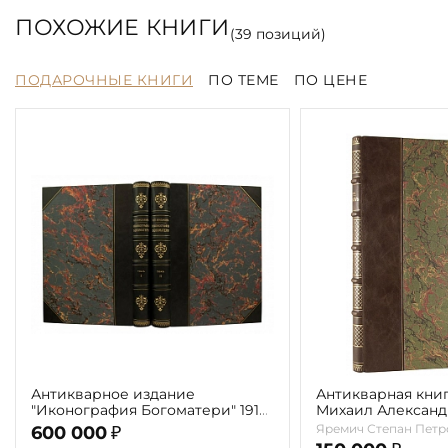
ПОХОЖИЕ КНИГИ
(
39
позиций)
ПОДАРОЧНЫЕ КНИГИ
ПО ТЕМЕ
ПО ЦЕНЕ
Антикварное издание
Антикварная книг
"Иконография Богоматери" 1914
Михаил Алексан
г. (в 2-х томах с автографом
Врубель. Жизнь и
Яремич Степан Петр
600 000
₽
автора)
1911г.