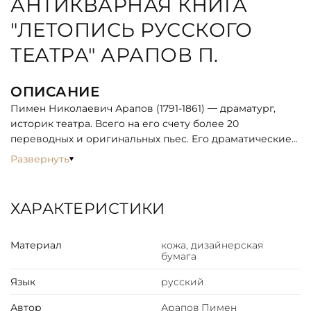
АНТИКВАРНАЯ КНИГА
"ЛЕТОПИСЬ РУССКОГО
ТЕАТРА" АРАПОВ П.
ОПИСАНИЕ
Пимен Николаевич Арапов (1791-1861) — драматург,
историк театра. Всего на его счету более 20
переводных и оригинальных пьес. Его драматические
произведения вкупе с поэтическими трудами создали
Развернуть
ему репутацию «литературного шмеля». Наиболее
удавались ему заметки об увеселениях и светская
хроника, публикуемая в «Русском инвалиде» и
ХАРАКТЕРИСТИКИ
«Московских ведомостях».
«Летопись русского театра» — главный труд Арапова.
Материал
кожа, дизайнерская
Она представляет собой хронику русского театра с
бумага
1673 по 1825 гг, содержит сведения о репертуаре и
составе трупп, позволяет судить о вкусах публики на
Язык
русский
основе успехов спектаклей, внутритеатральных
отношениях и быте, содержит экспромты и эпиграммы.
Автор
Арапов Пимен