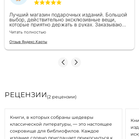
Лучший магазин подарочных изданий. Большой
выбор, действительно эксклюзивные вещи,
которые приятно держать в руках. Заказываю
здесь уже второй раз для бизнес-партнеров,
Читать полностью
всегда всё безупречно — от общения с
консультантами до качества самих книг.
Отзыв Яндекс.Карты
Однозначно рекомендую
РЕЦЕНЗИИ
(
2
рецензии)
Книги, в которых собраны шедевры
Кни
классической литературы, — это настоящее
изд
сокровище для библиофилов. Каждое
иск
издание словно приглашает прикоснуться к