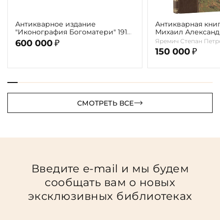
Антикварное издание
Антикварная книг
"Иконография Богоматери" 1914
Михаил Алексан
г. (в 2-х томах с автографом
Врубель. Жизнь и
Яремич Степан Петр
600 000
₽
автора)
1911г.
150 000
₽
СМОТРЕТЬ ВСЕ
Введите e-mail и мы будем
сообщать вам о новых
эксклюзивных библиотеках