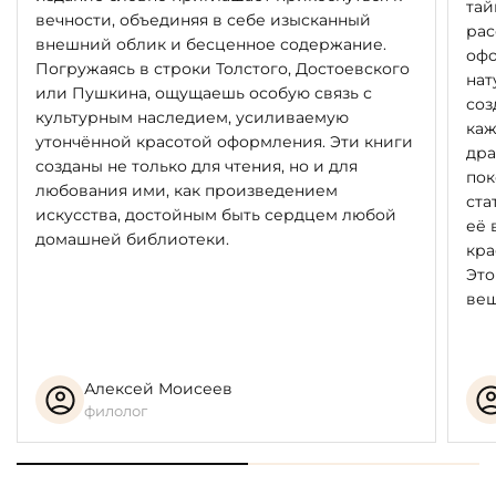
тай
вечности, объединяя в себе изысканный
рас
внешний облик и бесценное содержание.
офо
Погружаясь в строки Толстого, Достоевского
нат
или Пушкина, ощущаешь особую связь с
соз
культурным наследием, усиливаемую
каж
утончённой красотой оформления. Эти книги
дра
созданы не только для чтения, но и для
пок
любования ими, как произведением
ста
искусства, достойным быть сердцем любой
её 
домашней библиотеки.
кра
Это
вещ
Алексей Моисеев
филолог