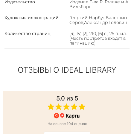
Издательство
Издание Т-ва Р. Голике и А.
Вильборг
Художник иллюстраций
Георгий Нарбут;Валентин
Серов;Александр Головин
Количество страниц
[4], IV, [2], 210, [6] c., 25 л. ил.
(Часть портретов входят в
пагинацию)
ОТЗЫВЫ О IDEAL LIBRARY
5.0
из 5
На основе 104 оценок