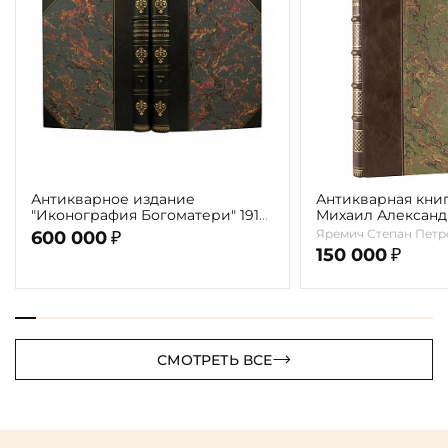
Антикварное издание
Антикварная книг
"Иконография Богоматери" 1914
Михаил Алексан
г. (в 2-х томах с автографом
Врубель. Жизнь и
Яремич Степан Петр
600 000
₽
автора)
1911г.
150 000
₽
СМОТРЕТЬ ВСЕ