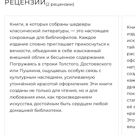
РЕЦЕНЗИИ
(
2
рецензии)
Книги, в которых собраны шедевры
Кни
классической литературы, — это настоящее
изд
сокровище для библиофилов. Каждое
иск
издание словно приглашает прикоснуться к
тай
вечности, объединяя в себе изысканный
рас
внешний облик и бесценное содержание.
офо
Погружаясь в строки Толстого, Достоевского
нат
или Пушкина, ощущаешь особую связь с
соз
культурным наследием, усиливаемую
каж
утончённой красотой оформления. Эти книги
дра
созданы не только для чтения, но и для
пок
любования ими, как произведением
ста
искусства, достойным быть сердцем любой
её 
домашней библиотеки.
кра
Это
вещ