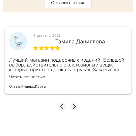
Оставить отзыв
6 августа 2026
Тамила Даниялова
Лучший магазин подарочных изданий. Большой
выбор, действительно эксклюзивные вещи,
которые приятно держать в руках. Заказываю
здесь уже второй раз для бизнес-партнеров,
Читать полностью
всегда всё безупречно — от общения с
консультантами до качества самих книг.
Отзыв Яндекс.Карты
Однозначно рекомендую