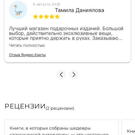
6 августа 2026
Тамила Даниялова
Лучший магазин подарочных изданий. Большой
выбор, действительно эксклюзивные вещи,
которые приятно держать в руках. Заказываю
здесь уже второй раз для бизнес-партнеров,
Читать полностью
всегда всё безупречно — от общения с
консультантами до качества самих книг.
Отзыв Яндекс.Карты
Однозначно рекомендую
РЕЦЕНЗИИ
(
2
рецензии)
Книги, в которых собраны шедевры
Кни
классической литературы, — это настоящее