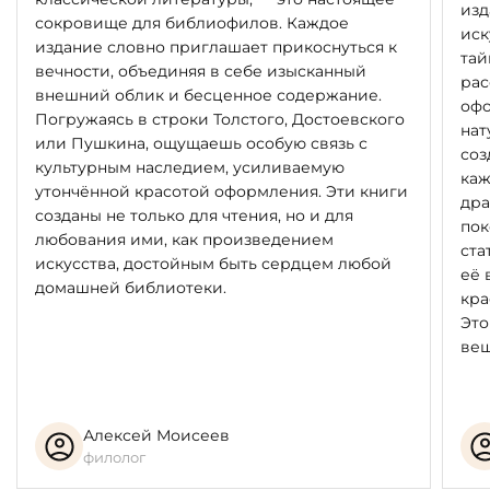
изд
сокровище для библиофилов. Каждое
иск
издание словно приглашает прикоснуться к
тай
вечности, объединяя в себе изысканный
рас
внешний облик и бесценное содержание.
офо
Погружаясь в строки Толстого, Достоевского
нат
или Пушкина, ощущаешь особую связь с
соз
культурным наследием, усиливаемую
каж
утончённой красотой оформления. Эти книги
дра
созданы не только для чтения, но и для
пок
любования ими, как произведением
ста
искусства, достойным быть сердцем любой
её 
домашней библиотеки.
кра
Это
вещ
Алексей Моисеев
филолог