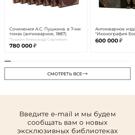
Сочинения А.С. Пушкина. в 7-ми
Антикварное изд
томах (антикварное, 1887)
"Иконография Бог
г. (в 2-х томах с 
Пушкин Александр Сергеевич
600 000
₽
автора)
780 000
₽
СМОТРЕТЬ ВСЕ
Введите e-mail и мы будем
сообщать вам о новых
эксклюзивных библиотеках