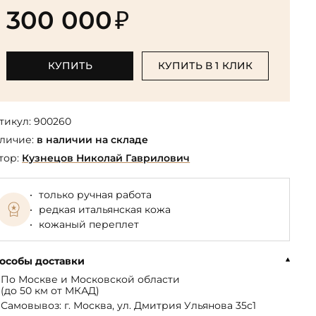
Библиотека мировой классики
общества
300 000
₽
(БМЛ)
Книга в подарок руководителю
ства,
Экономика и финансы
Библиотека мировой
Книги в подарок на День
ерика
Юмор
литературы для детей
рождения
КУПИТЬ
КУПИТЬ В 1 КЛИК
Юридические
Библиотека русской классики
Книги в подарок на Новый год
Финансы
Достоевский Ф.М. собрание
На 23 февраля
 и
сочинений
тикул:
900260
На 8 Марта
личие:
в наличии на складе
Жюль Верн собрание
сочинений
тор:
Кузнецов Николай Гаврилович
Пушкина А.С. собрание
сочинений
только ручная работа
редкая итальянская кожа
кожаный переплет
особы доставки
По Москве и Московской области
(до 50 км от МКАД)
Самовывоз: г. Москва, ул. Дмитрия Ульянова 35с1