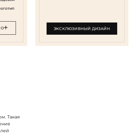
логотип
НО
ЭКСКЛЮЗИВНЫЙ ДИЗАЙН
м. Такая
чение
елей