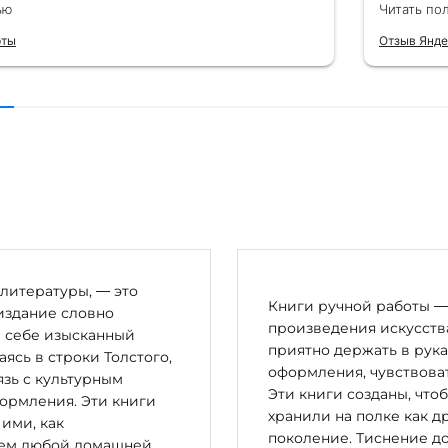
ля бизнес-партнеров, всегда всё
подароче
ью
Читать по
 от общения с консультантами до
их книг. Однозначно рекомендую
рты
Отзыв Янде
литературы, — это
Книги ручной работы — 
издание словно
произведения искусства
в себе изысканный
приятно держать в рука
сь в строки Толстого,
оформления, чувствоват
зь с культурным
Эти книги созданы, что
ормления. Эти книги
хранили на полке как д
 ими, как
поколение. Тиснение до
цем любой домашней