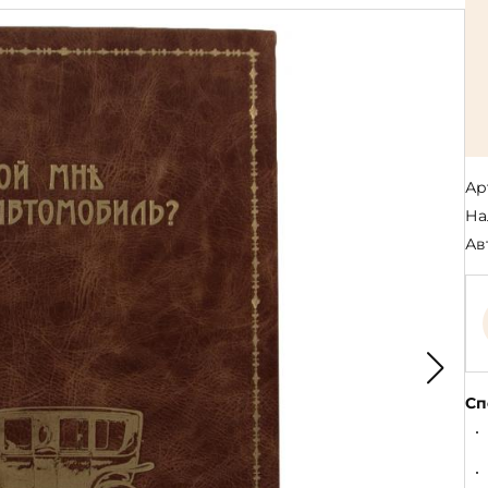
Религия
Спорт и Хобби
на
Путешествия и
Сказки. Басни. Фольклор
открытия
Тайные сообще
ры к
мистика, эзот
Словари. Энциклопедии
Религия
 Рыбалка
Транспорт
оль
Репринты
Экономика и 
Россия и Символика РФ
Энциклопедии
Ар
Сатира и Юмор
Словари
На
и
Ав
ка
Сп