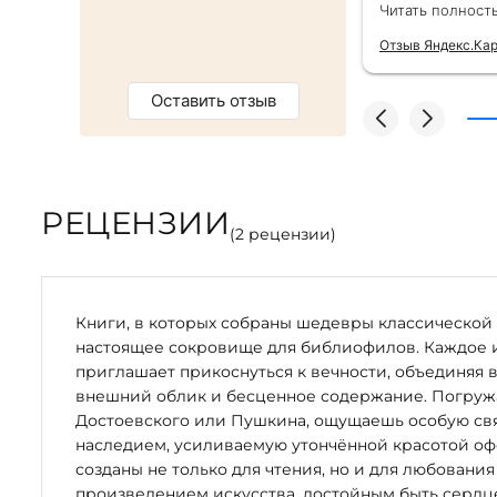
от же день. Золотая закладка для
второй раз д
Читать полност
тным бонусом. Однозначно
безупречно —
магазин :)
качества сам
Отзыв Яндекс.Ка
Оставить отзыв
РЕЦЕНЗИИ
(
2
рецензии)
Книги, в которых собраны шедевры классической 
настоящее сокровище для библиофилов. Каждое 
приглашает прикоснуться к вечности, объединяя 
внешний облик и бесценное содержание. Погружая
Достоевского или Пушкина, ощущаешь особую свя
наследием, усиливаемую утончённой красотой оф
созданы не только для чтения, но и для любования
произведением искусства, достойным быть серд