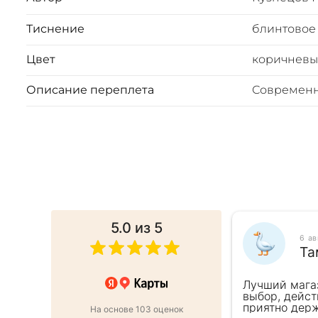
Тиснение
блинтовое
Цвет
коричнев
Описание переплета
Современ
5.0
из 5
025
6 а
ина
Та
 в подарок коллеге. Менеджер
Лучший мага
ь внимательна, все подробно
выбор, дейст
ро оформили заказ и доставку на
приятно держ
На основе 103 оценок