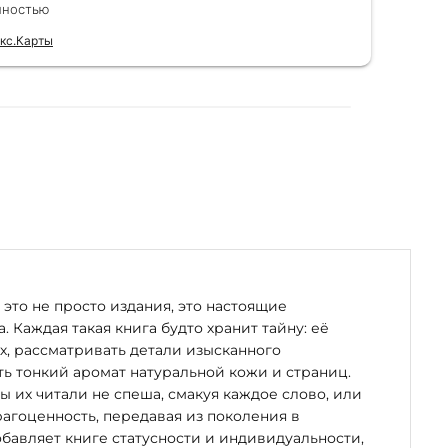
к) Спасибо!!!
вел
лностью
Чита
для
кс.Карты
Отзы
это не просто издания, это настоящие
. Каждая такая книга будто хранит тайну: её
х, рассматривать детали изысканного
ь тонкий аромат натуральной кожи и страниц.
бы их читали не спеша, смакуя каждое слово, или
рагоценность, передавая из поколения в
бавляет книге статусности и индивидуальности,