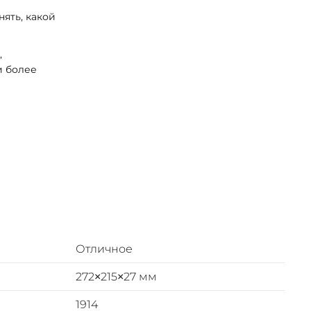
ять, какой
,
и более
Отличное
272×215×27 мм
1914