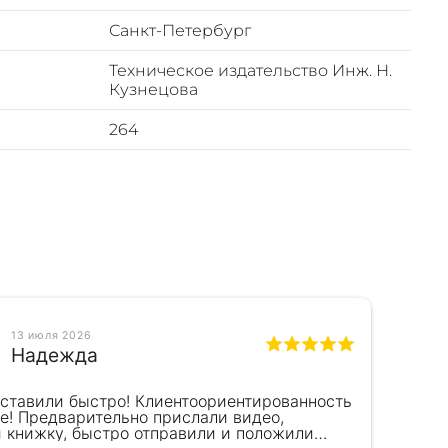
Санкт-Петербург
Техническое издательство Инж. Н.
Кузнецова
264
13 июля 2026
Надежда
оставили быстро! Клиентоориентированность
Кра
е! Предварительно прислали видео,
сот
и книжку, быстро отправили и положили
пок