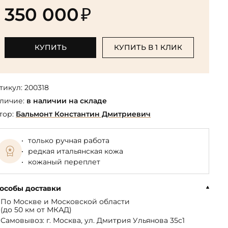
Библиотека мировой классики
общества
350 000
₽
(БМЛ)
Книга в подарок руководителю
ства,
Экономика и финансы
Библиотека мировой
Книги в подарок на День
ерика
Юмор
литературы для детей
рождения
КУПИТЬ
КУПИТЬ В 1 КЛИК
Юридические
Библиотека русской классики
Книги в подарок на Новый год
Финансы
Достоевский Ф.М. собрание
На 23 февраля
 и
сочинений
тикул:
200318
На 8 Марта
личие:
в наличии на складе
Жюль Верн собрание
сочинений
тор:
Бальмонт Константин Дмитриевич
Пушкина А.С. собрание
сочинений
только ручная работа
редкая итальянская кожа
кожаный переплет
особы доставки
По Москве и Московской области
(до 50 км от МКАД)
Самовывоз: г. Москва, ул. Дмитрия Ульянова 35с1