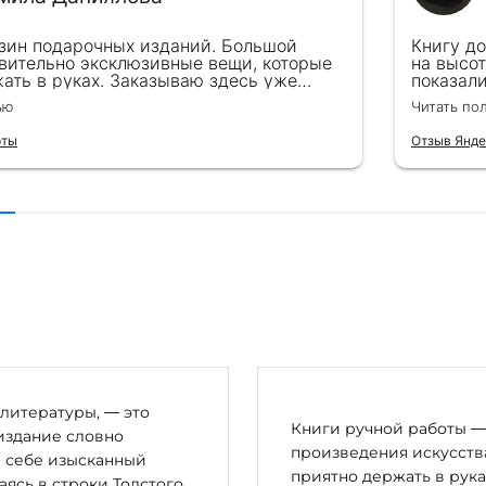
зин подарочных изданий. Большой
Книгу д
вительно эксклюзивные вещи, которые
на высот
ать в руках. Заказываю здесь уже
показал
ля бизнес-партнеров, всегда всё
подароче
ью
Читать по
 от общения с консультантами до
их книг. Однозначно рекомендую
рты
Отзыв Янде
литературы, — это
Книги ручной работы — 
издание словно
произведения искусства
в себе изысканный
приятно держать в рука
сь в строки Толстого,