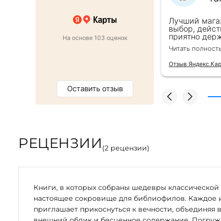
 в подарок коллеге. Менеджер
Лучший мага
ь внимательна, все подробно
выбор, дейст
ро оформили заказ и доставку на
приятно держ
На основе 103 оценок
от же день. Золотая закладка для
второй раз д
Читать полност
тным бонусом. Однозначно
безупречно —
магазин :)
качества сам
Отзыв Яндекс.Ка
Оставить отзыв
РЕЦЕНЗИИ
(
2
рецензии)
Книги, в которых собраны шедевры классической 
настоящее сокровище для библиофилов. Каждое 
приглашает прикоснуться к вечности, объединяя 
внешний облик и бесценное содержание. Погружая