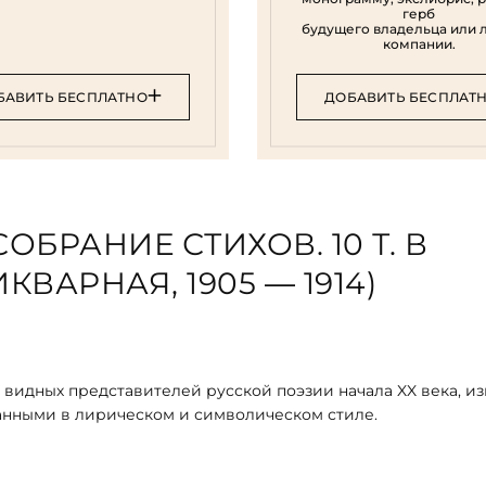
герб
будущего владельца или 
компании.
БАВИТЬ БЕСПЛАТНО
ДОБАВИТЬ БЕСПЛАТ
ОБРАНИЕ СТИХОВ. 10 Т. В
ВАРНАЯ, 1905 — 1914)
з видных представителей русской поэзии начала XX века, и
анными в лирическом и символическом стиле.
ессивностью и эмоциональностью, а также использованием