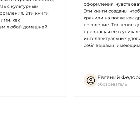
оформления, чувствоват
зь с культурным
Эти книги созданы, что
ормления. Эти книги
хранили на полке как д
 ими, как
поколение. Тиснение до
цем любой домашней
превращая её в уникал
интеллектуальных удово
себя вещами, имеющим
Евгений Федор
обозреватель