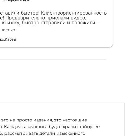
оставили быстро! Клиентоориентированность
Кра
е! Предварительно прислали видео,
сот
и книжку, быстро отправили и положили
пок
к) Спасибо!!!
вел
лностью
Чита
для
кс.Карты
Отзы
это не просто издания, это настоящие
. Каждая такая книга будто хранит тайну: её
х, рассматривать детали изысканного