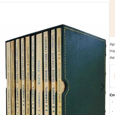
Религия
Спорт и Хобби
на
Путешествия и
Сказки. Басни. Фольклор
открытия
Тайные сообще
ры к
мистика, эзот
Словари. Энциклопедии
Религия
 Рыбалка
Транспорт
оль
Репринты
Экономика и 
Россия и Символика РФ
Энциклопедии
Ар
Сатира и Юмор
Словари
На
и
Ав
ка
Сп