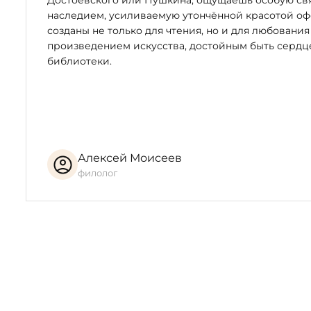
Достоевского или Пушкина, ощущаешь особую свя
наследием, усиливаемую утончённой красотой оф
созданы не только для чтения, но и для любования
произведением искусства, достойным быть серд
библиотеки.
Алексей Моисеев
филолог