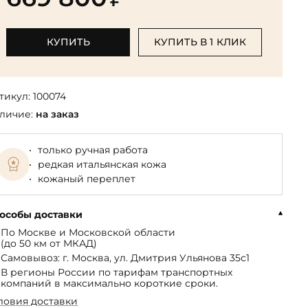
Библиотека мировой классики
общества
(БМЛ)
Книга в подарок руководителю
ства,
Экономика и финансы
Библиотека мировой
КУПИТЬ
КУПИТЬ В 1 КЛИК
Книги в подарок на День
ерика
Юмор
литературы для детей
рождения
Юридические
Библиотека русской классики
Книги в подарок на Новый год
Финансы
тикул:
100074
Достоевский Ф.М. собрание
На 23 февраля
 и
личие:
на заказ
сочинений
На 8 Марта
Жюль Верн собрание
только ручная работа
сочинений
редкая итальянская кожа
Пушкина А.С. собрание
кожаный переплет
сочинений
особы доставки
По Москве и Московской области
(до 50 км от МКАД)
Самовывоз: г. Москва, ул. Дмитрия Ульянова 35с1
В регионы России по тарифам транспортных
компаний в максимально короткие сроки.
ловия доставки