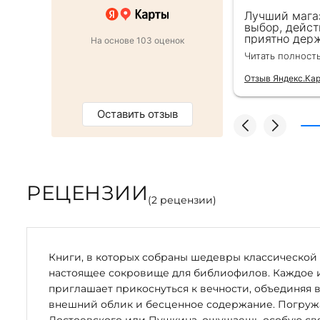
 в подарок коллеге. Менеджер
Лучший мага
ь внимательна, все подробно
выбор, дейст
ро оформили заказ и доставку на
приятно держ
На основе 103 оценок
от же день. Золотая закладка для
второй раз д
Читать полност
тным бонусом. Однозначно
безупречно —
магазин :)
качества сам
Отзыв Яндекс.Ка
Оставить отзыв
РЕЦЕНЗИИ
(
2
рецензии)
Книги, в которых собраны шедевры классической 
настоящее сокровище для библиофилов. Каждое 
приглашает прикоснуться к вечности, объединяя 
внешний облик и бесценное содержание. Погружая