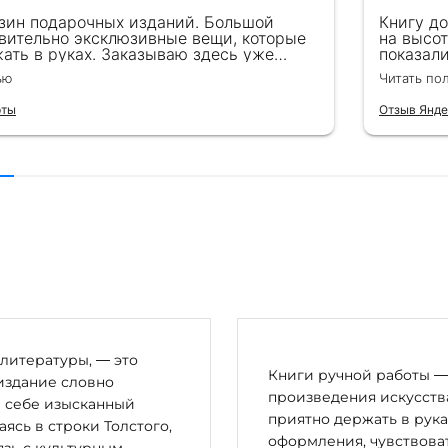
зин подарочных изданий. Большой
Книгу д
вительно эксклюзивные вещи, которые
на высот
ать в руках. Заказываю здесь уже
показал
ля бизнес-партнеров, всегда всё
подароче
ью
Читать по
 от общения с консультантами до
их книг. Однозначно рекомендую
рты
Отзыв Янде
литературы, — это
Книги ручной работы — 
издание словно
произведения искусства
в себе изысканный
приятно держать в рука
сь в строки Толстого,
оформления, чувствоват