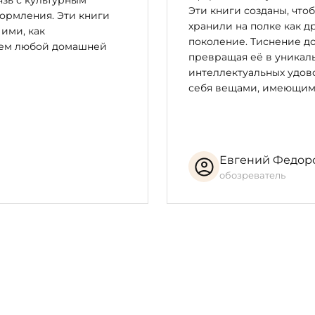
зь с культурным
Эти книги созданы, что
ормления. Эти книги
хранили на полке как д
 ими, как
поколение. Тиснение до
цем любой домашней
превращая её в уникал
интеллектуальных удово
себя вещами, имеющим
Евгений Федор
обозреватель