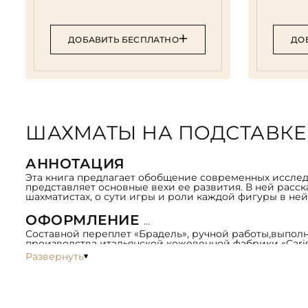
ДОБАВИТЬ БЕСПЛАТНО
ДО
ШАХМАТЫ НА ПОДСТАВК
АННОТАЦИЯ
Эта книга предлагает обобщение современных иссле
представляет основные вехи ее развития. В ней расс
шахматистах, о сути игры и роли каждой фигуры в ней
ОФОРМЛЕНИЕ
Составной переплет «Брадель», ручной работы,выполн
производства итальянской кожевенной фабрики «Cari
композицией художественного травления латуни. Сост
Развернуть
шелковая лента-ляссе. Обрез книги выполнен в уник
Сертификат. Бархатный чехол.
Количество страниц – 208 стр (мелованная бумага, цве
Формат книги – 255х315х50 мм.
Вес книги – 4,2 кг.