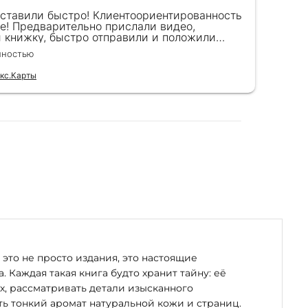
оставили быстро! Клиентоориентированность
Кра
е! Предварительно прислали видео,
сот
и книжку, быстро отправили и положили
пок
к) Спасибо!!!
вел
лностью
Чита
для
кс.Карты
Отзы
это не просто издания, это настоящие
. Каждая такая книга будто хранит тайну: её
х, рассматривать детали изысканного
ь тонкий аромат натуральной кожи и страниц.