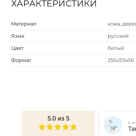
ХАРАКТЕРИСТИКИ
Формат комплекта - 450х380х285 мм.
Вес комплекта – 9,2 кг.
Материал
кожа, дере
Язык
русский
Цвет
белый
Формат
255х315х50
5.0
из 5
025
6 а
ина
Та