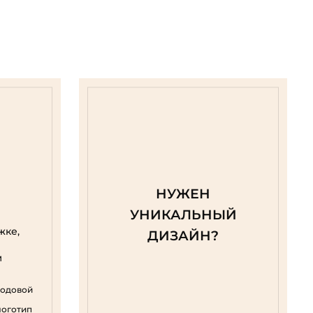
НУЖЕН
УНИКАЛЬНЫЙ
жке,
ДИЗАЙН?
м
родовой
логотип