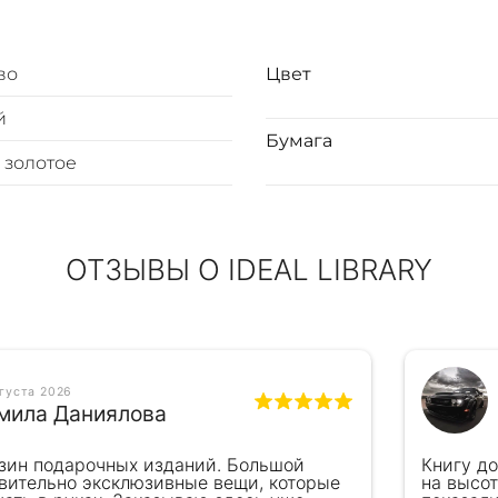
во
Цвет
й
Бумага
 золотое
ОТЗЫВЫ О IDEAL LIBRARY
вгуста 2026
мила Даниялова
зин подарочных изданий. Большой
Книгу д
вительно эксклюзивные вещи, которые
на высот