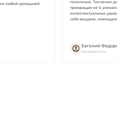
поколение. Тиснение до
цем любой домашней
превращая её в уникал
интеллектуальных удово
себя вещами, имеющим
Евгений Федор
обозреватель