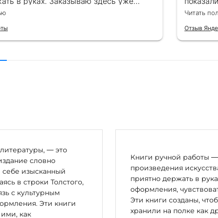
ать в руках. Заказываю здесь уже
показал
ля бизнес-партнеров, всегда всё
подароче
ью
Читать по
 от общения с консультантами до
их книг. Однозначно рекомендую
рты
Отзыв Янде
литературы, — это
Книги ручной работы — 
издание словно
произведения искусства
в себе изысканный
приятно держать в рука
сь в строки Толстого,
оформления, чувствоват
зь с культурным
Эти книги созданы, что
ормления. Эти книги
хранили на полке как д
 ими, как