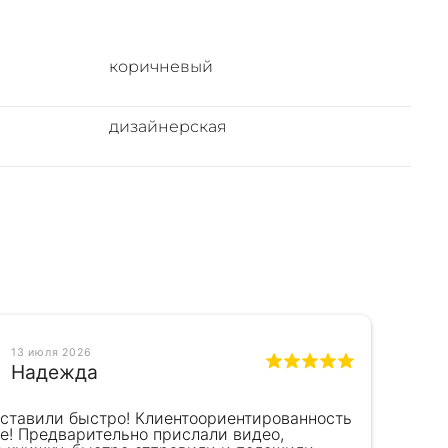
коричневый
дизайнерская
13 июля 2026
Надежда
оставили быстро! Клиентоориентированность
Кра
е! Предварительно прислали видео,
сот