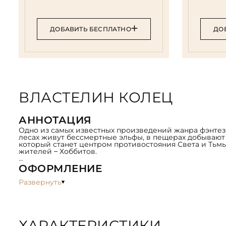
ДОБАВИТЬ БЕСПЛАТНО
ДО
ВЛАСТЕЛИН КОЛЕЦ
АННОТАЦИЯ
Одно из самых известных произведений жанра фэнтези
лесах живут бессмертные эльфы, в пещерах добывают
который станет центром противостояния Света и Тьмы,
жителей – Хоббитов.
ОФОРМЛЕНИЕ
Натуральная кожа «Country Wood». Обложки книг офо
Развернуть
глубоким блинтовым и рельефным золотым тиснением
с нанесением репродукций. Футляр-подставка модульн
стиле с книжными переплетами.
ХАРАКТЕРИСТИКИ