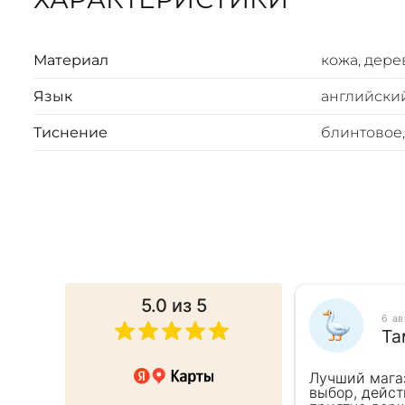
Материал
кожа, дере
Язык
английски
Тиснение
блинтовое,
5.0
из 5
025
6 а
ина
Та
 в подарок коллеге. Менеджер
Лучший мага
ь внимательна, все подробно
выбор, дейст