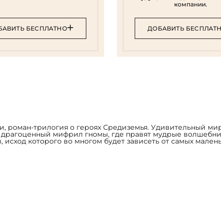
компании.
БАВИТЬ БЕСПЛАТНО
ДОБАВИТЬ БЕСПЛАТ
, роман-трилогия о героях Средиземья. Удивительный мир,
 драгоценный мифрил гномы, где правят мудрые волшебник
 исход которого во многом будет зависеть от самых мален
рмлены вставками из холста с художественной печатью, де
. Обрезы книжных блоков выполнены в авторской технике
ой конструкции, из натурального дерева, затянутого в кож