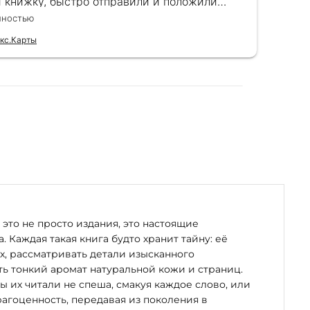
и книжку, быстро отправили и положили
пок
к) Спасибо!!!
вел
лностью
Чита
для
кс.Карты
Отзы
это не просто издания, это настоящие
. Каждая такая книга будто хранит тайну: её
х, рассматривать детали изысканного
ь тонкий аромат натуральной кожи и страниц.
бы их читали не спеша, смакуя каждое слово, или
рагоценность, передавая из поколения в