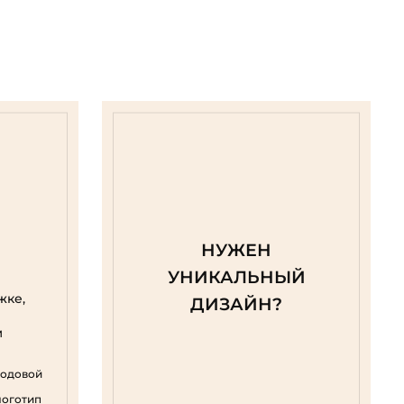
НУЖЕН
УНИКАЛЬНЫЙ
жке,
ДИЗАЙН?
м
родовой
логотип