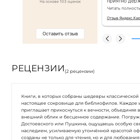
ро оформили заказ и доставку на
приятно держ
На основе 103 оценок
от же день. Золотая закладка для
второй раз д
Читать полност
тным бонусом. Однозначно
безупречно —
магазин :)
качества сам
Отзыв Яндекс.Ка
Оставить отзыв
РЕЦЕНЗИИ
(
2
рецензии)
Книги, в которых собраны шедевры классической 
настоящее сокровище для библиофилов. Каждое 
приглашает прикоснуться к вечности, объединяя 
внешний облик и бесценное содержание. Погружая
Достоевского или Пушкина, ощущаешь особую свя
наследием, усиливаемую утончённой красотой оф
созданы не только для чтения, но и для любования