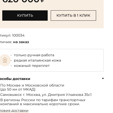
Библиотека мировой классики
общества
(БМЛ)
Книга в подарок руководителю
ства,
Экономика и финансы
Библиотека мировой
КУПИТЬ
КУПИТЬ В 1 КЛИК
Книги в подарок на День
ерика
Юмор
литературы для детей
рождения
Юридические
Библиотека русской классики
Книги в подарок на Новый год
Финансы
тикул:
100034
Достоевский Ф.М. собрание
На 23 февраля
 и
личие:
на заказ
сочинений
На 8 Марта
Жюль Верн собрание
только ручная работа
сочинений
редкая итальянская кожа
Пушкина А.С. собрание
кожаный переплет
сочинений
особы доставки
По Москве и Московской области
(до 50 км от МКАД)
Самовывоз: г. Москва, ул. Дмитрия Ульянова 35с1
В регионы России по тарифам транспортных
компаний в максимально короткие сроки.
ловия доставки