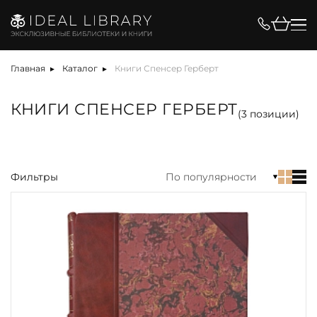
Цена, ₽
Главная
Каталог
Книги Спенсер Герберт
КНИГИ СПЕНСЕР ГЕРБЕРТ
(
3
позиции)
Вид
Фильтры
По популярности
акция
альбом
антикварная книга
арт-объект
библиотека