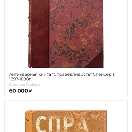
карта
Показать еще
Материал
Язык
Техника
Автор
Обрез
Антикварная книга "Справедливость" Спенсер Г.
1897-1898г.
Спенсер Герберт
Тиснение
60 000
₽
Цвет
Пол и возраст
Кому