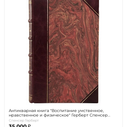
Антикварная книга "Воспитание умственное,
нравственное и физическое" Герберт Спенсер
1898г.
Спенсер Герберт
35 000
₽