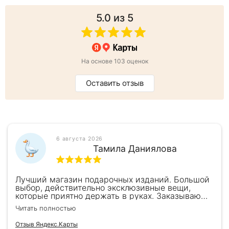
5.0
из 5
На основе 103 оценок
Оставить отзыв
6 августа 2026
Тамила Даниялова
Лучший магазин подарочных изданий. Большой
выбор, действительно эксклюзивные вещи,
которые приятно держать в руках. Заказываю
здесь уже второй раз для бизнес-партнеров,
Читать полностью
всегда всё безупречно — от общения с
консультантами до качества самих книг.
Отзыв Яндекс.Карты
Однозначно рекомендую