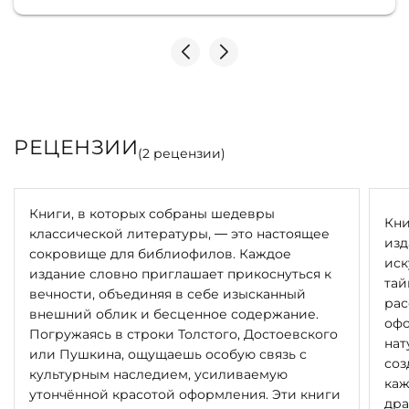
РЕЦЕНЗИИ
(
2
рецензии)
Книги, в которых собраны шедевры
Кни
классической литературы, — это настоящее
изд
сокровище для библиофилов. Каждое
иск
издание словно приглашает прикоснуться к
тай
вечности, объединяя в себе изысканный
рас
внешний облик и бесценное содержание.
офо
Погружаясь в строки Толстого, Достоевского
нат
или Пушкина, ощущаешь особую связь с
соз
культурным наследием, усиливаемую
каж
утончённой красотой оформления. Эти книги
дра