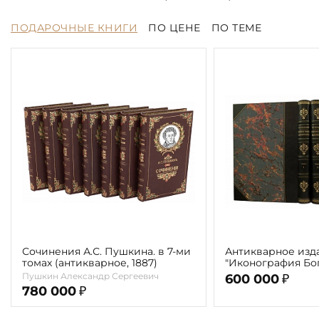
ПОДАРОЧНЫЕ КНИГИ
ПО ЦЕНЕ
ПО ТЕМЕ
Сочинения А.С. Пушкина. в 7-ми
Антикварное изд
томах (антикварное, 1887)
"Иконография Бог
г. (в 2-х томах с 
Пушкин Александр Сергеевич
600 000
₽
автора)
780 000
₽