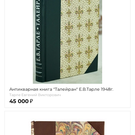
карта
Показать еще
Материал
Язык
Техника
Автор
Обрез
Тиснение
Антикварная книга "Талейран" Е.В.Тарле 1948г.
Тарле Евгений Викторович
Цвет
45 000
₽
Пол и возраст
Кому