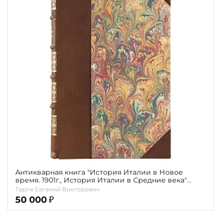
Повод
Религия
Теги
Переплёт
Наличие
Антикварная книга "История Италии в Новое
время. 1901г., История Италии в Средние века"
Тарле Е.В. 1906г. (В одном переплёте)
Тарле Евгений Викторович
50 000
₽