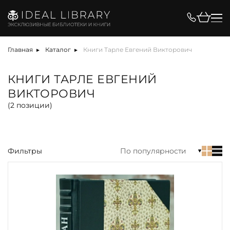
Цена, ₽
Главная
Каталог
Книги Тарле Евгений Викторович
КНИГИ ТАРЛЕ ЕВГЕНИЙ
ВИКТОРОВИЧ
Вид
(
2
позиции)
Фильтры
По популярности
акция
альбом
антикварная книга
арт-объект
библиотека