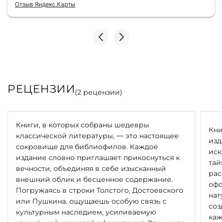
Отзыв Яндекс.Карты
РЕЦЕНЗИИ
(
2
рецензии)
Книги, в которых собраны шедевры
Кни
классической литературы, — это настоящее
изд
сокровище для библиофилов. Каждое
иск
издание словно приглашает прикоснуться к
тай
вечности, объединяя в себе изысканный
рас
внешний облик и бесценное содержание.
офо
Погружаясь в строки Толстого, Достоевского
нат
или Пушкина, ощущаешь особую связь с
соз
культурным наследием, усиливаемую
каж