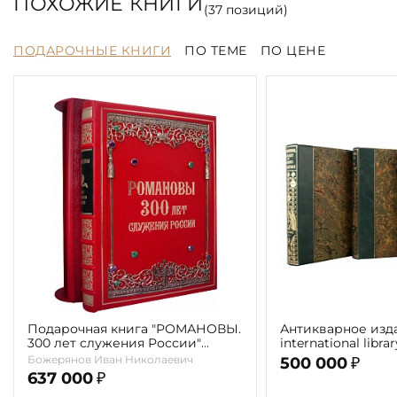
ПОХОЖИЕ КНИГИ
(
37
позиций)
ПОДАРОЧНЫЕ КНИГИ
ПО ТЕМЕ
ПО ЦЕНЕ
Подарочная книга "РОМАНОВЫ.
Антикварное изд
300 лет служения России"
international libra
Экземпляр № 09 ППМ.17.024
literature" 1898 г. 
Божерянов Иван Николаевич
500 000
₽
637 000
₽