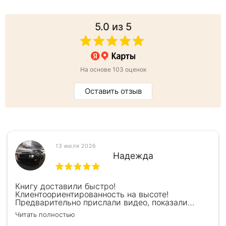
5.0
из 5
На основе 103 оценок
Оставить отзыв
13 июля 2026
Надежда
Книгу доставили быстро!
Клиентоориентированность на высоте!
Предварительно прислали видео, показали
книжку, быстро отправили и положили
Читать полностью
подарочек) Спасибо!!!