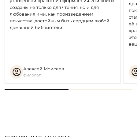
утончённой красотой оформления. Эти книги
дра
созданы не только для чтения, но и для
пок
любования ими, как произведением
ста
искусства, достойным быть сердцем любой
её 
домашней библиотеки.
кра
Это
вещ
Алексей Моисеев
филолог