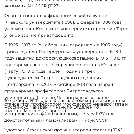
академик АН СССР (1927).
Окончил историко-филологический факультет
Киевского университета (1896). В феврале 1900 года
учёный совет Киевского университета присвоил Тарле
учёное звание приват-доцента.
В 1903—1917 гг. (с небольшим перерывом в 1905 году)
приват-доцент Петербургского университета. В 1911
году защитил докторскую диссертацию. В 1913—1918 гг.
одновременно профессор университета в Юрьеве
(Тарту). С 1918 года Тарле — один из трёх
руководителей Петроградского отделения
Центрархива РСФСР. В октябре 1918 года избран
ординарным профессором Петроградского
университета (а потом Ленинградского), затем
10 декабря 1921 года избран членом-корреспондентом
становится профессором Московского университета и
Российской академии наук по Отделению
живёт в Москве (до ареста).
исторических наук и филологии, а 7 мая 1927 года —
действительным членом Академии наук СССР.
Удостоен Сталинской премии (первой степени) 1942