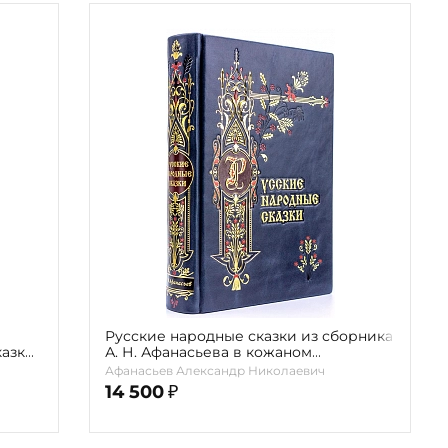
Русские народные сказки из сборника
азки"
А. Н. Афанасьева в кожаном
переплете
Афанасьев Александр Николаевич
14 500
₽