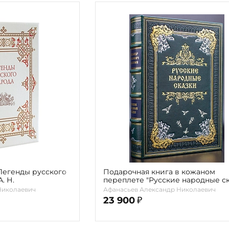
Легенды русского
Подарочная книга в кожаном
. Н.
переплете "Русские народные ск
из сборника А. Н. Афанасьева
Николаевич
Афанасьев Александр Николаевич
23 900
₽