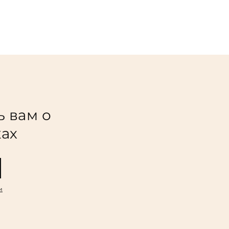
ь вам о
ках
и