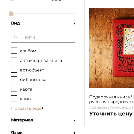
Вид
альбом
антикварная книга
арт-объект
библиотека
карта
Подарочная книга "
книга
русская народная ск
А. Н. Афанасьевым
Афанасьев Александр 
Показать еще
Уточнить цену
Материал
Язык