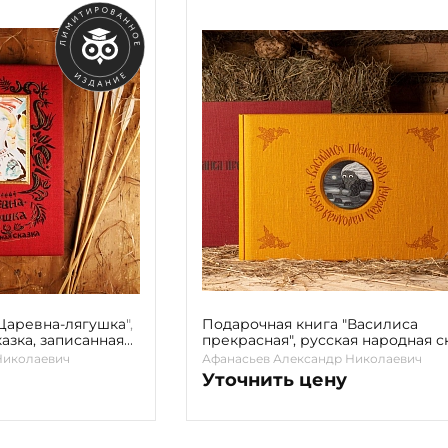
Царевна-лягушка",
Подарочная книга "Василиса
азка, записанная
прекрасная", русская народная ск
записанная А. Н. Афанасьевым
Николаевич
Афанасьев Александр Николаевич
Уточнить цену