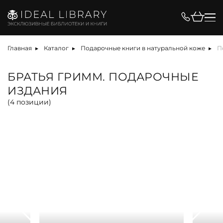
Цена, ₽
Главная
Каталог
Подарочные книги в натуральной коже
П
БРАТЬЯ ГРИММ. ПОДАРОЧНЫЕ
ИЗДАНИЯ
Вид
(
4
позиции)
альбом
антикварная книга
арт-объект
библиотека
карта