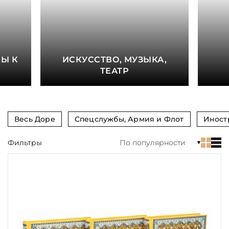
книга
Показать еще
Материал
Е
Ы К
ИСКУССТВО, МУЗЫКА,
Язык
ТЕАТР
Техника
Автор
Весь Доре
Спецслужбы, Армия и Флот
Иност
Обрез
Фильтры
По популярности
Тиснение
Цвет
Пол и возраст
Кому