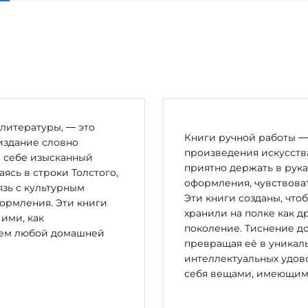
литературы, — это
Книги ручной работы — 
издание словно
произведения искусства
в себе изысканный
приятно держать в рука
сь в строки Толстого,
оформления, чувствоват
зь с культурным
Эти книги созданы, что
ормления. Эти книги
хранили на полке как д
 ими, как
поколение. Тиснение до
цем любой домашней
превращая её в уникал
интеллектуальных удово
себя вещами, имеющим