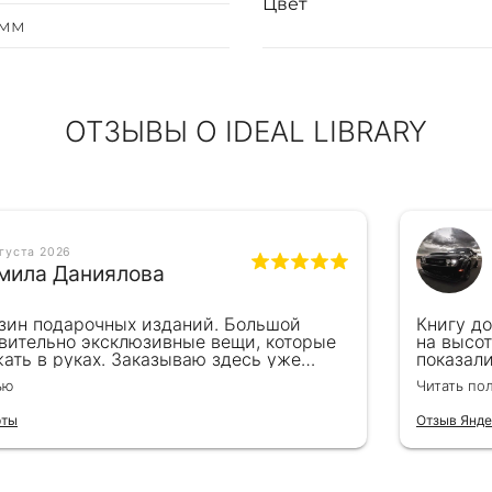
Цвет
имм
ОТЗЫВЫ О IDEAL LIBRARY
вгуста 2026
мила Даниялова
зин подарочных изданий. Большой
Книгу д
вительно эксклюзивные вещи, которые
на высот
ать в руках. Заказываю здесь уже
показал
ля бизнес-партнеров, всегда всё
подароче
ью
Читать по
 от общения с консультантами до
их книг. Однозначно рекомендую
рты
Отзыв Янде