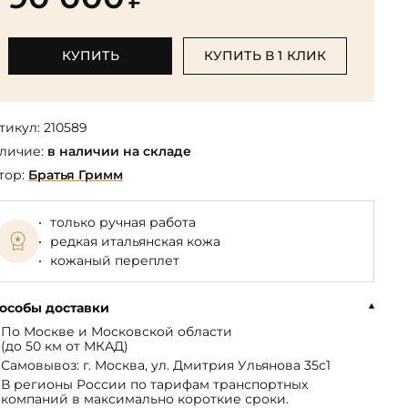
Библиотека мировой классики
общества
(БМЛ)
Книга в подарок руководителю
ства,
Экономика и финансы
Библиотека мировой
КУПИТЬ
КУПИТЬ В 1 КЛИК
Книги в подарок на День
ерика
Юмор
литературы для детей
рождения
Юридические
Библиотека русской классики
Книги в подарок на Новый год
Финансы
тикул:
210589
Достоевский Ф.М. собрание
На 23 февраля
 и
личие:
в наличии на складе
сочинений
На 8 Марта
тор:
Братья Гримм
Жюль Верн собрание
сочинений
только ручная работа
Пушкина А.С. собрание
редкая итальянская кожа
сочинений
кожаный переплет
особы доставки
По Москве и Московской области
(до 50 км от МКАД)
Самовывоз: г. Москва, ул. Дмитрия Ульянова 35с1
В регионы России по тарифам транспортных
компаний в максимально короткие сроки.