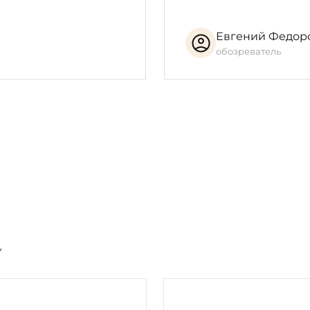
Евгений Федор
обозреватель
У