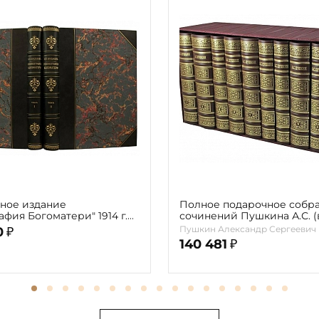
ное издание
Полное подарочное собр
фия Богоматери" 1914 г.
сочинений Пушкина А.С. (в
мах с автографом автора)
томах) Букинистическое 
Пушкин Александр Сергеевич
0
₽
140 481
₽