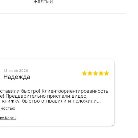
жёлтый
13 июля 2026
Надежда
оставили быстро! Клиентоориентированность
Кра
е! Предварительно прислали видео,
сот
и книжку, быстро отправили и положили
пок
к) Спасибо!!!
вел
лностью
Чита
для
кс.Карты
Отзы