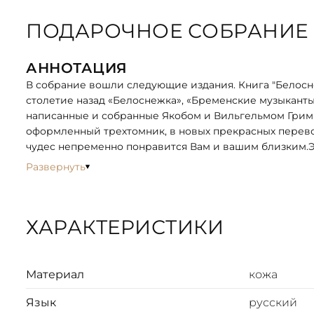
ПОДАРОЧНОЕ СОБРАНИЕ "
АННОТАЦИЯ
В собрание вошли следующие издания. Книга "Белосне
столетие назад «Белоснежка», «Бременские музыканты»,
написанные и собранные Якобом и Вильгельмом Грим
оформленный трехтомник, в новых прекрасных перево
чудес непременно понравится Вам и вашим близким.Э
Развернуть
Королева пчел
Находчивая Гретель
Золотой гусь
ХАРАКТЕРИСТИКИ
Подземный человечек
Синяя свеча
Осёл-оборотень
Три брата
Материал
кожа
Железная печь
Сладкая каша
Язык
русский