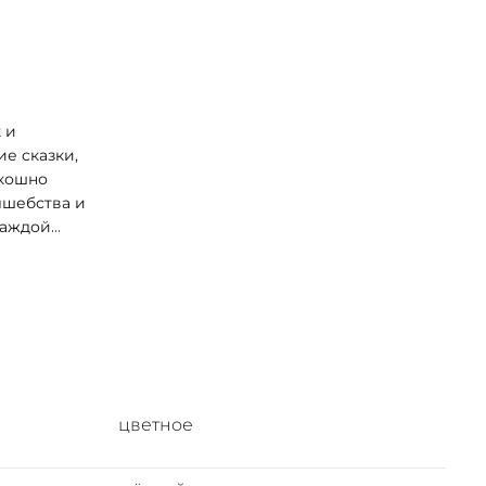
 и
ие сказки,
скошно
лшебства и
каждой
ого ребенка! В сборник вошли следующие сказки: Белоснежка Хламушка
цветное