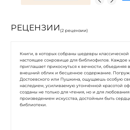
Дары маленьких человечков
Книга "Золушка"
В сборник вошли следующие сказки:
Король-лягушонок, или Железный Генрих.
РЕЦЕНЗИИ
Дружба кошки и мышки.
(
2
рецензии)
Дитя Марии.
Сказка о простом парне, который страха не ведал.
Волк и семеро маленьких козлят.
Книги, в которых собраны шедевры классической 
Верный Иоганн.
настоящее сокровище для библиофилов. Каждое 
Удачная торговля.
приглашает прикоснуться к вечности, объединяя 
Двенадцать братьев.
внешний облик и бесценное содержание. Погружая
Братец и сестрица.
Достоевского или Пушкина, ощущаешь особую свя
Котомка, шляпа и рожок.
наследием, усиливаемую утончённой красотой оф
Рапунцель.
созданы не только для чтения, но и для любования
Три маленьких лесовика.
произведением искусства, достойным быть серд
Девушка-безручка.
библиотеки.
Три пряхи.
Гензель и Гретель.
Три змеиных листика.
Белая змея.