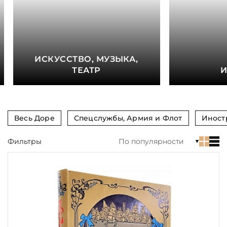
книга
Показать еще
Материал
ИСКУССТВО, МУЗЫКА,
Язык
ТЕАТР
И
Техника
Автор
Весь Доре
Спецслужбы, Армия и Флот
Иност
Обрез
Фильтры
По популярности
Тиснение
Цвет
Пол и возраст
Кому