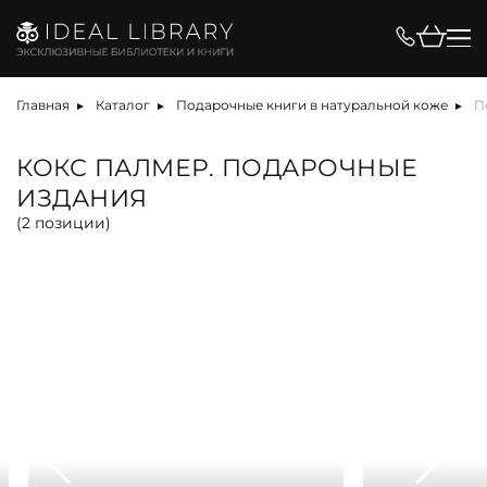
Цена, ₽
Главная
Каталог
Подарочные книги в натуральной коже
П
КОКС ПАЛМЕР. ПОДАРОЧНЫЕ
ИЗДАНИЯ
Вид
(
2
позиции)
альбом
антикварная книга
арт-объект
библиотека
карта