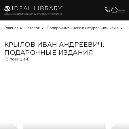
Цена, ₽
Главная
Каталог
Подарочные книги в натуральной коже
П
КРЫЛОВ ИВАН АНДРЕЕВИЧ.
ПОДАРОЧНЫЕ ИЗДАНИЯ
Вид
(
8
позиций)
альбом
антикварная книга
арт-объект
библиотека
карта