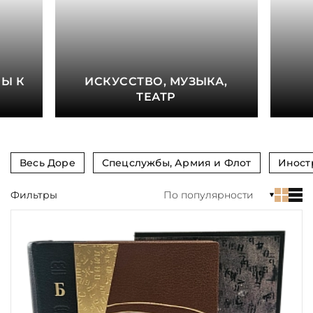
книга
Показать еще
Материал
Е
Ы К
ИСКУССТВО, МУЗЫКА,
Язык
ТЕАТР
Техника
Автор
Весь Доре
Спецслужбы, Армия и Флот
Иност
Обрез
Фильтры
По популярности
Тиснение
Цвет
Пол и возраст
Кому