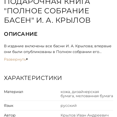
ПОДАРОЧНАЯ КНИГА
"ПОЛНОЕ СОБРАНИЕ
БАСЕН" И. А. КРЫЛОВ
ОПИСАНИЕ
В издание включены все басни И. А. Крылова; впервые
они были опубликованы в Полном собрании его
сочинений, выпущенном в Санкт-Петербурге
Развернуть
Книгоиздательским товариществом «Просвещение» в
1905 году. Сборник дополнен примечаниями к басням,
заметкой о несбывшихся творческих замыслах поэта;
ХАРАКТЕРИСТИКИ
приводится полный список его басен в
хронологическом порядке. Издание
Материал
кожа, дизайнерская
проиллюстрировано рисунками великолепного
бумага, мелованная бумага
русского художника Альфонса Константиновича Жаба.
Язык
русский
ИСПОЛНЕНИЕ
Автор
Крылов Иван Андреевич