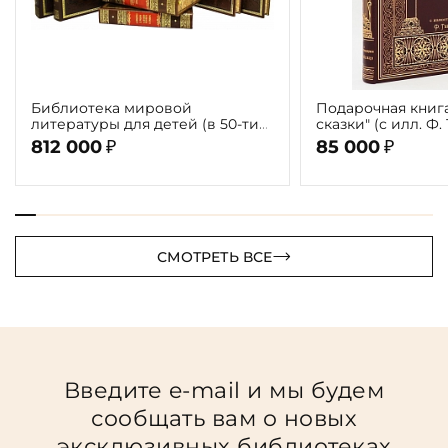
Библиотека мировой
Подарочная книг
литературы для детей (в 50-ти
сказки" (с илл. Ф.
томах 58 книг)
812 000
85 000
₽
₽
СМОТРЕТЬ ВСЕ
Введите e-mail и мы будем
сообщать вам о новых
эксклюзивных библиотеках