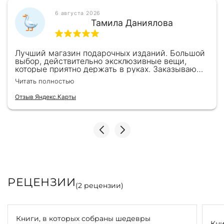
6 августа 2026
Тамила Даниялова
Лучший магазин подарочных изданий. Большой
выбор, действительно эксклюзивные вещи,
которые приятно держать в руках. Заказываю
здесь уже второй раз для бизнес-партнеров,
Читать полностью
всегда всё безупречно — от общения с
консультантами до качества самих книг.
Отзыв Яндекс.Карты
Однозначно рекомендую
РЕЦЕНЗИИ
(
2
рецензии)
Книги, в которых собраны шедевры
Кни