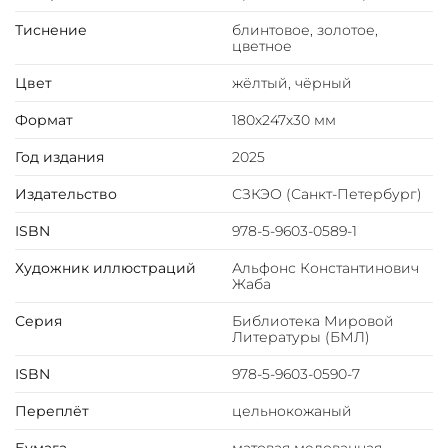
Классический переплёт ручной работы из натуральной
Тиснение
блинтовое, золотое,
кожи.
цветное
Инкрустация кожаной вставкой с полноцветной
Цвет
жёлтый, чёрный
печатью.
Форзац из дизайнерской бумаги Malmero с тиснением
Формат
180х247х30 мм
орнамента золотой фольгой.
6 бинтов на корешке, ручной обработки.
Год издания
2025
Каптал золотой из натуральной кожи.
Обрез блока - золото с торшонированием.
Издательство
СЗКЭО (Санкт-Петербург)
Тиснение блинтовое, золотой и цветной фольгой.
ISBN
978-5-9603-0589-1
Ляссе.
Художник иллюстраций
Альфонс Константинович
Жаба
Серия
Библиотека Мировой
Литературы (БМЛ)
ISBN
978-5-9603-0590-7
Переплёт
цельнокожаный