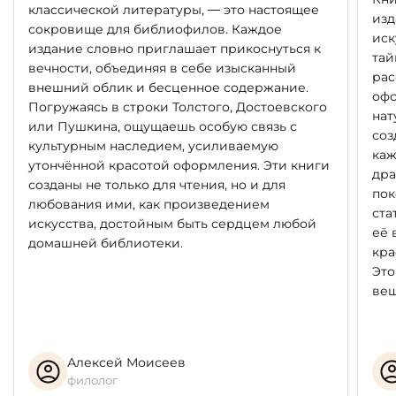
классической литературы, — это настоящее
изд
сокровище для библиофилов. Каждое
иск
издание словно приглашает прикоснуться к
тай
вечности, объединяя в себе изысканный
рас
внешний облик и бесценное содержание.
офо
Погружаясь в строки Толстого, Достоевского
нат
или Пушкина, ощущаешь особую связь с
соз
культурным наследием, усиливаемую
каж
утончённой красотой оформления. Эти книги
дра
созданы не только для чтения, но и для
пок
любования ими, как произведением
ста
искусства, достойным быть сердцем любой
её 
домашней библиотеки.
кра
Это
вещ
Алексей Моисеев
филолог