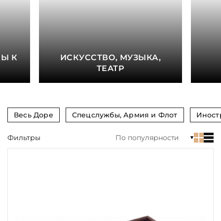
книга
Показать еще
Материал
Е
Ы К
ИСКУССТВО, МУЗЫКА,
Язык
ТЕАТР
Техника
Автор
Весь Доре
Спецслужбы, Армия и Флот
Иност
Обрез
Фильтры
По популярности
Тиснение
Цвет
Пол и возраст
Кому