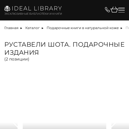
Цена, ₽
Главная
Каталог
Подарочные книги в натуральной коже
П
РУСТАВЕЛИ ШОТА. ПОДАРОЧНЫЕ
ИЗДАНИЯ
Вид
(
2
позиции)
альбом
антикварная книга
арт-объект
библиотека
карта