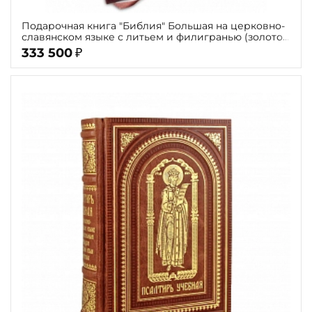
Подарочная книга "Библия" Большая на церковно-
славянском языке с литьем и филигранью (золото)
и гранатами в замшевой шкатулке
333 500
₽