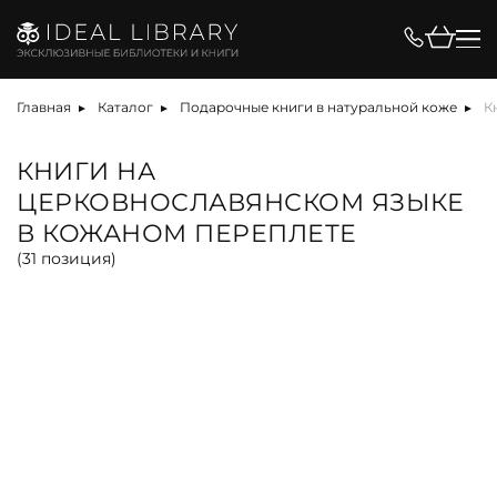
Цена, ₽
Главная
Каталог
Подарочные книги в натуральной коже
К
КНИГИ НА
ЦЕРКОВНОСЛАВЯНСКОМ ЯЗЫКЕ
Вид
В КОЖАНОМ ПЕРЕПЛЕТЕ
(
31
позиция)
альбом
антикварная книга
арт-объект
библиотека
карта