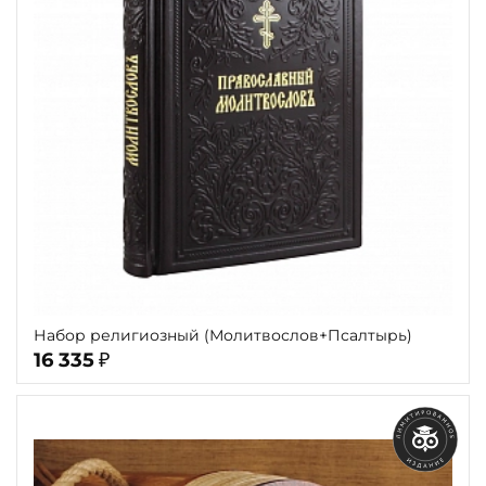
Повод
Религия
Теги
Переплёт
Наличие
Набор религиозный (Молитвослов+Псалтырь)
16 335
₽