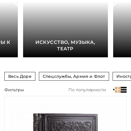
книга
Показать еще
Материал
Язык
Е
Ы К
ИСКУССТВО, МУЗЫКА,
Техника
ТЕАТР
Автор
Обрез
Весь Доре
Спецслужбы, Армия и Флот
Иност
Тиснение
Фильтры
По популярности
Цвет
Пол и возраст
Кому