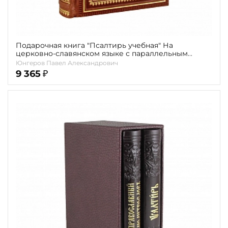
Подарочная книга "Псалтирь учебная" На
церковно-славянском языке с параллельным
переводом на русский язык П.Юнгерова
Юнгеров Павел Александрович
9 365
₽