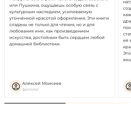
нат
Пергамент — материал для письма, изготовленный из
или Пушкина, ощущаешь особую связь с
соз
недублёной сыромятной кожи животных, который
культурным наследием, усиливаемую
каж
использовался до появления бумаги. У евреев
утончённой красотой оформления. Эти книги
дра
пергамент является каноническим материалом для
созданы не только для чтения, но и для
пок
записи Синайского Откровения в рукописных свитках
любования ими, как произведением
ста
Торы. Для написания священных свитков могут
искусства, достойным быть сердцем любой
её 
использоваться исключительно шкуры кошерных
домашней библиотеки.
кра
видов животных.
Это
вещ
Заповеди Закона Божьего, представленные в книге,
предлагается рассматривать не только с точки зрения
религиозно-культовой, но и общечеловеческой,
морально-этической, и потому вероисповедание и
Алексей Моисеев
национальность не имеют значения, поскольку эти
филолог
ценности лежат в основе современной цивилизации.
ИСПОЛНЕНИЕ
86 нумерованных экземпляров, подписанных
издателем и художником. Экземпляр № 1 хранится в