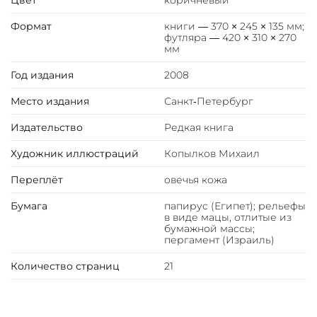
Цвет
коричневый
истории создания книг, — но и в выбранных
художественных средствах, в которых отразились
Формат
книги — 370 × 245 × 135 мм;
футляра — 420 × 310 × 270
исторические события, исполненные сакрального
мм
смысла.
Год издания
2008
Книга содержит текст Заповедей на древнееврейском
с переводами на церковнославянский,
Место издания
Санкт‑Петербург
древнегреческий, арабский, персидский, санскрит,
Издательство
Редкая книга
китайский и японский. Часть издания включает
переводы с древнееврейского на
Художник иллюстраций
Копылков Михаил
церковнославянский, русский, английский, немецкий,
французский, испанский и итальянский.
Переплёт
овечья кожа
Бумага
папирус (Египет); рельефы
Десять заповедей (Декалог) — это собрание
в виде мацы, отлитые из
законодательных предписаний, которые, согласно
бумажной массы;
пергамент (Израиль)
Библии, были провозглашены Богом на горе Синай
перед народом Израиля в третий месяц после Исхода
Количество страниц
21
из Египта.
Новое издание "Десять заповедей. Второзаконие 5:6-21",