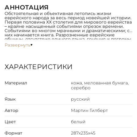
АННОТАЦИЯ
Обстоятельная и объективная летопись жизни
еврейского народа за весь период новейшей истории.
Первая половина ХХ столетия для мирового еврейства
– крайне насыщенный событиями отрезок времени.
Событиями во многом мрачными и драматическими; с
них начинается книга. Разрозненные еврейские
общины, отсутствие единого языка, гонения и погромы,
и, наконец, Холокост – всеобщая трагедия и
Развернуть
одновременно поворотный момент в еврейской
истории.
Вторая половина ХХ столетия – светлые страницы
летописи. Объединение еврейского народа, переход
от размышлений к действиям, возрождение
ХАРАКТЕРИСТИКИ
государства Израиль, его молниеносное развитие и
выход на международную политическую арену,
укрепление позиций еврейских диаспор во всем
мире.
Материал
кожа, мелованная бумага,
В своей книге Мартин Гилберт живо, непринужденно,
серебро
и в то же время старательно и скрупулезно
прорисовывает картину еврейской жизни, акцентируя
внимание на значимых событиях и выдающихся
Язык
русский
личностях. Его повествование дополняют свыше 400
уникальных фотографий, большинство из которых
Автор
Мартин Гилберт
нигде ранее не публиковались.
ОФОРМЛЕНИЕ
Цвет
белый
Составной переплет «Брадель», ручной работы,
выполнен из комбинации натуральных кож (кожа «Luce
Формат
287х235х45