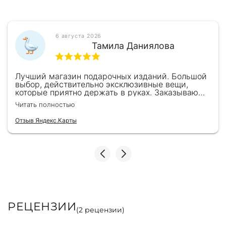
6 августа 2026
Тамила Даниялова
Лучший магазин подарочных изданий. Большой
выбор, действительно эксклюзивные вещи,
которые приятно держать в руках. Заказываю
здесь уже второй раз для бизнес-партнеров,
Читать полностью
всегда всё безупречно — от общения с
консультантами до качества самих книг.
Отзыв Яндекс.Карты
Однозначно рекомендую
РЕЦЕНЗИИ
(
2
рецензии)