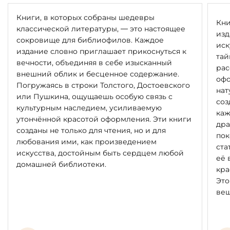
Книги, в которых собраны шедевры
Кни
классической литературы, — это настоящее
изд
сокровище для библиофилов. Каждое
иск
издание словно приглашает прикоснуться к
тай
вечности, объединяя в себе изысканный
рас
внешний облик и бесценное содержание.
офо
Погружаясь в строки Толстого, Достоевского
нат
или Пушкина, ощущаешь особую связь с
соз
культурным наследием, усиливаемую
каж
утончённой красотой оформления. Эти книги
дра
созданы не только для чтения, но и для
пок
любования ими, как произведением
ста
искусства, достойным быть сердцем любой
её 
домашней библиотеки.
кра
Это
вещ