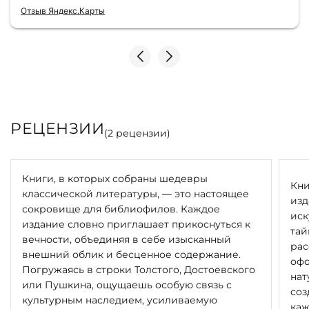
консультантами до качества самих книг.
Отзыв Яндекс.Карты
Однозначно рекомендую
РЕЦЕНЗИИ
(
2
рецензии)
Книги, в которых собраны шедевры
Кни
классической литературы, — это настоящее
изд
сокровище для библиофилов. Каждое
иск
издание словно приглашает прикоснуться к
тай
вечности, объединяя в себе изысканный
рас
внешний облик и бесценное содержание.
офо
Погружаясь в строки Толстого, Достоевского
нат
или Пушкина, ощущаешь особую связь с
соз
культурным наследием, усиливаемую
каж