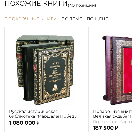
ПОХОЖИЕ КНИГИ
(
40
позиций)
ПОДАРОЧНЫЕ КНИГИ
ПО ТЕМЕ
ПО ЦЕНЕ
Русская историческая
Подарочная книга
библиотека "Маршалы Победы"
Великая судьба"
(7 томов)
С. В.
Перевезенцев Серге
1 080 000
₽
187 500
₽