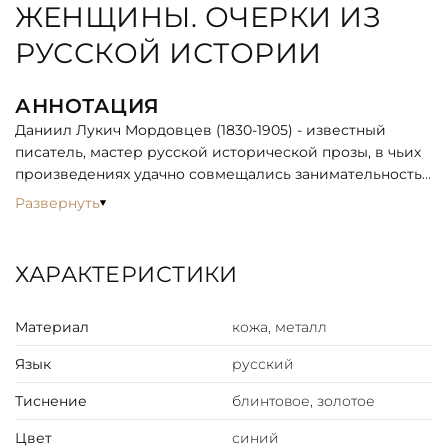
ЖЕНЩИНЫ. ОЧЕРКИ ИЗ
РУССКОЙ ИСТОРИИ
АННОТАЦИЯ
Даниил Лукич Мордовцев (1830-1905) - известный
писатель, мастер русской исторической прозы, в чьих
произведениях удачно совмещались занимательность
и достоверность. В этой книге мы представляем
Развернуть
избранные главы из его четырехтомного сочинения
"Русские исторические женщины". Это галерея
портретов замечательных русских женщин от времен
ХАРАКТЕРИСТИКИ
"допетровской Руси" до середины XIX века.
Глубокое знание истории и талант писателя
Материал
кожа, металл
воскрешают интереснейших персонажей
отечественной истории: княгиню Ольгу, Елену
Язык
русский
Глинскую, жен Ивана Грозного, Ирину и Ксению
Годуновых, Марину Мнишек, Ксению Романову, Анну
Тиснение
блинтовое, золотое
Монс и ее сестру Матрену Балк, невест Петра II Марью
Меншикову и Екатерину Долгорукую и тех, кого можно
Цвет
синий