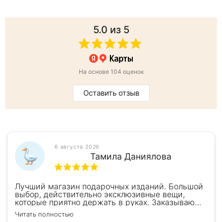
5.0
из 5
На основе 104 оценок
Оставить отзыв
6 августа 2026
Тамила Даниялова
Лучший магазин подарочных изданий. Большой
выбор, действительно эксклюзивные вещи,
которые приятно держать в руках. Заказываю
здесь уже второй раз для бизнес-партнеров,
Читать полностью
всегда всё безупречно — от общения с