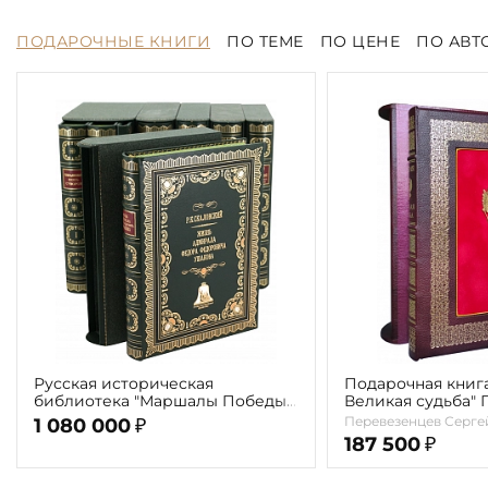
ПОДАРОЧНЫЕ КНИГИ
ПО ТЕМЕ
ПО ЦЕНЕ
ПО АВТ
Русская историческая
Подарочная книга
библиотека "Маршалы Победы"
Великая судьба"
(7 томов)
С. В.
Перевезенцев Серге
1 080 000
₽
187 500
₽