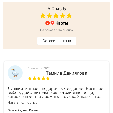
5.0
из 5
На основе 104 оценок
Оставить отзыв
6 августа 2026
Тамила Даниялова
Лучший магазин подарочных изданий. Большой
выбор, действительно эксклюзивные вещи,
которые приятно держать в руках. Заказываю
здесь уже второй раз для бизнес-партнеров,
Читать полностью
всегда всё безупречно — от общения с
консультантами до качества самих книг.
Отзыв Яндекс.Карты
Однозначно рекомендую