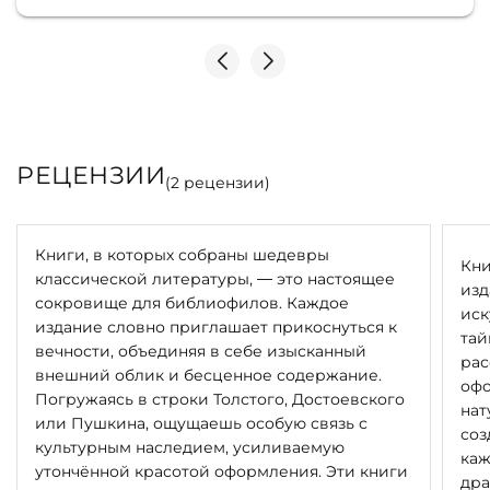
РЕЦЕНЗИИ
(
2
рецензии)
Книги, в которых собраны шедевры
Кни
классической литературы, — это настоящее
изд
сокровище для библиофилов. Каждое
иск
издание словно приглашает прикоснуться к
тай
вечности, объединяя в себе изысканный
рас
внешний облик и бесценное содержание.
офо
Погружаясь в строки Толстого, Достоевского
нат
или Пушкина, ощущаешь особую связь с
соз
культурным наследием, усиливаемую
каж
утончённой красотой оформления. Эти книги
дра