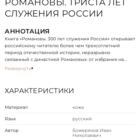
РОМАНОВЫ. ТРИСТА ЛЕТ
СЛУЖЕНИЯ РОССИИ
АННОТАЦИЯ
Книга «Романовы. 300 лет служения России» открывает
российскому читателю более чем трехсотлетний
период отечественной истории, неразрывно
связанный с династией Романовых: от избрания на
царство Михаила Федоровича до последнего
Развернуть
императора Николая II.
ОПИСАНИЕ
ХАРАКТЕРИСТИКИ
Подарочное издание в ручном кожаном переплете.
Переплет ручной работы. Натуральная переплетная
Материал
кожа
кожа двух цветов. Каптал из шелковых нитей. Ляссе
шелковое. Обрез торшонированный золотой фольгой.
Язык
русский
Украшение переплета: блинтовое тиснение, тиснение
полиграфической фольгой, виниловая наклейка
Автор
Божерянов Иван
Николаевич