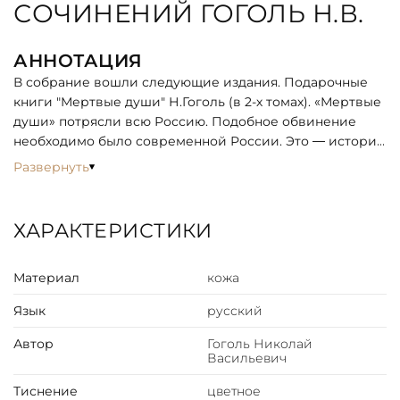
СОЧИНЕНИЙ ГОГОЛЬ Н.В.
АННОТАЦИЯ
В собрание вошли следующие издания. Подарочные
книги "Мертвые души" Н.Гоголь (в 2-х томах). «Мертвые
души» потрясли всю Россию. Подобное обвинение
необходимо было современной России. Это — история
болезни, написанная мастерской рукой», писал в своих
Развернуть
дневниках русский революционер, публицист и
философ А.И. Герцен. В произведении отражены самые
разные характеры и личности. Города и веси
ХАРАКТЕРИСТИКИ
проносятся перед взором героя своего времени —
Чичикова, и снова, и снова раскидывает крылья птица-
Материал
кожа
тройка... Живое слово, тонкий юмор, внимание к
мельчайшим деталям человеческой жизни и быта и
Язык
русский
вдохновенные описания красот русской природы —
все это доставит величайшее наслаждение читателю
Автор
Гоголь Николай
— ценителю русской классической литературы.
Васильевич
Подарочная книга "Ревизор" Н.Гоголь
Тиснение
цветное
«В «Ревизоре» я решился собрать в одну кучу все