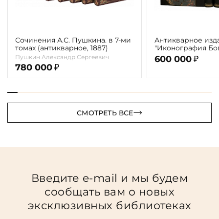
Сочинения А.С. Пушкина. в 7-ми
Антикварное изд
томах (антикварное, 1887)
"Иконография Бог
г. (в 2-х томах с 
Пушкин Александр Сергеевич
600 000
₽
автора)
780 000
₽
СМОТРЕТЬ ВСЕ
Введите e-mail и мы будем
сообщать вам о новых
эксклюзивных библиотеках