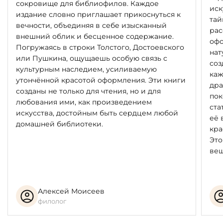
сокровище для библиофилов. Каждое
иск
издание словно приглашает прикоснуться к
тай
вечности, объединяя в себе изысканный
рас
внешний облик и бесценное содержание.
офо
Погружаясь в строки Толстого, Достоевского
нат
или Пушкина, ощущаешь особую связь с
соз
культурным наследием, усиливаемую
каж
утончённой красотой оформления. Эти книги
дра
созданы не только для чтения, но и для
пок
любования ими, как произведением
ста
искусства, достойным быть сердцем любой
её 
домашней библиотеки.
кра
Это
вещ
Алексей Моисеев
филолог