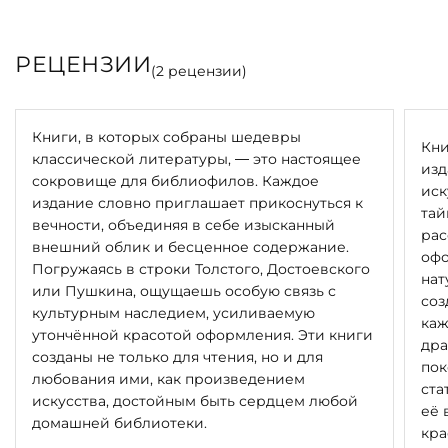
РЕЦЕНЗИИ
(
2
рецензии)
Книги, в которых собраны шедевры
Кни
классической литературы, — это настоящее
изд
сокровище для библиофилов. Каждое
иск
издание словно приглашает прикоснуться к
тай
вечности, объединяя в себе изысканный
рас
внешний облик и бесценное содержание.
офо
Погружаясь в строки Толстого, Достоевского
нат
или Пушкина, ощущаешь особую связь с
соз
культурным наследием, усиливаемую
каж
утончённой красотой оформления. Эти книги
дра
созданы не только для чтения, но и для
пок
любования ими, как произведением
ста
искусства, достойным быть сердцем любой
её 
домашней библиотеки.
кра