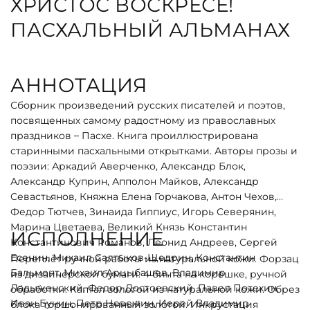
ХРИСТОС ВОСКРЕСЕ!
ПАСХАЛЬНЫЙ АЛЬМАНАХ
АННОТАЦИЯ
Сборник произведений русских писателей и поэтов,
посвященных самому радостному из православных
праздников – Пасхе. Книга проиллюстрирована
старинными пасхальными открытками. Авторы прозы и
поэзии: Аркадий Аверченко, Александр Блок,
Александр Куприн, Апполон Майков, Александр
Севастьянов, Княжна Елена Горчакова, Антон Чехов,
Федор Тютчев, Зинаида Гиппиус, Игорь Северянин,
Марина Цветаева, Великий Князь Константин
ИСПОЛНЕНИЕ
Константинович Романов, Леонид Андреев, Сергей
Есенин, Михаил Салтыков-Щедрин, Константин
Переплёт ручной работы из натуральной кожи. Форзац
Бальмонт, Михаил Арцыбашев, Владимир
из дизайнерской бумаги. 4 бинта на корешке, ручной
Ладыженский, Федор Достоевский, Павел Потехин,
обработки. Каптал золотой из натуральной кожи. Обрез
Иван Бунин, Петр Невежин, Иерей Владимир
блока торшонированный золотой. Инкрустация