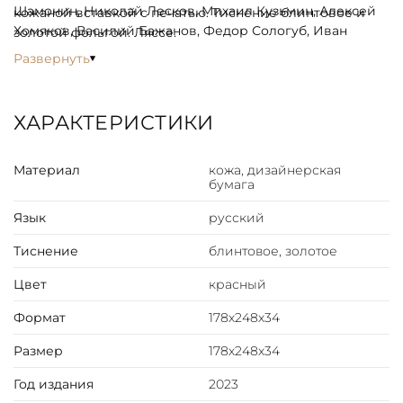
Шамонин, Николай Лесков, Михаил Кузьмин, Алексей
кожаной вставкой с печатью. Тиснение блинтовое и
Хомяков, Василий Бажанов, Федор Сологуб, Иван
золотой фольгой. Ляссе.
Бунин, Тэффи, Константин Бальмонт, Саша Черный,
Развернуть
Яков Полонский, Владимир Набоков, Лидия Чарская,
Евгений Погожин.
ХАРАКТЕРИСТИКИ
Материал
кожа, дизайнерская
бумага
Язык
русский
Тиснение
блинтовое, золотое
Цвет
красный
Формат
178х248х34
Размер
178х248х34
Год издания
2023