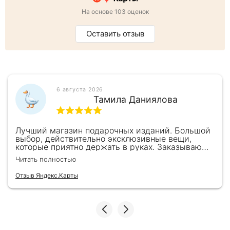
На основе 103 оценок
Оставить отзыв
6 августа 2026
Тамила Даниялова
Лучший магазин подарочных изданий. Большой
выбор, действительно эксклюзивные вещи,
которые приятно держать в руках. Заказываю
здесь уже второй раз для бизнес-партнеров,
Читать полностью
всегда всё безупречно — от общения с
консультантами до качества самих книг.
Отзыв Яндекс.Карты
Однозначно рекомендую