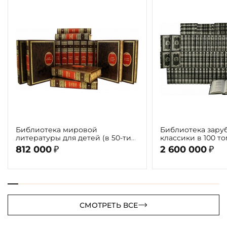
Библиотека мировой
Библиотека зару
литературы для детей (в 50-ти
классики в 100 томах («R
томах 58 книг)
Verde»)
812 000
2 600 000
₽
₽
СМОТРЕТЬ ВСЕ