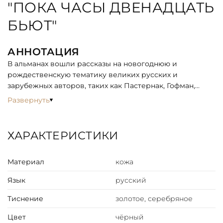
"ПОКА ЧАСЫ ДВЕНАДЦАТЬ
БЬЮТ"
АННОТАЦИЯ
В альманах вошли рассказы на новогоднюю и
рождественскую тематику великих русских и
зарубежных авторов, таких как Пастернак, Гофман,
Андерсен, Лагерлеф и других. Книга подарит вам
Развернуть
настоящее новогоднее настроение и согреет вас
своим теплом холодным зимним вечером.
ХАРАКТЕРИСТИКИ
ОПИСАНИЕ
Цельнокожаный переплёт ручной работы, украшен
Материал
кожа
золотым и серебряным тиснением. Корешок
декорирован бинтами. Текст книги напечатан на бумаге
Язык
русский
Palatina Avorio 100 Австрийского производства и
дополнен цветными иллюстрациями. Обрез оформлен
Тиснение
золотое, серебряное
в технике "Перо павлина". Ляссе из шёлковой ленты.
Цвет
чёрный
Форзац цельный из дизайнерской бумаги. Дублюра