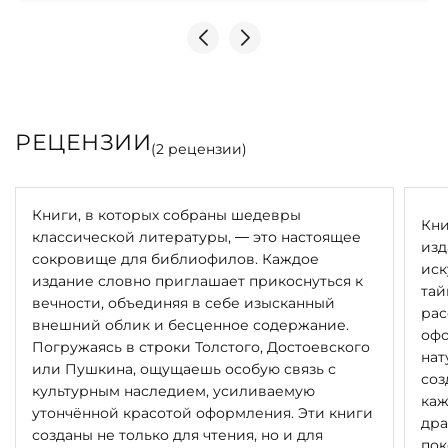
РЕЦЕНЗИИ
(
2
рецензии)
Книги, в которых собраны шедевры
Кни
классической литературы, — это настоящее
изд
сокровище для библиофилов. Каждое
иск
издание словно приглашает прикоснуться к
тай
вечности, объединяя в себе изысканный
рас
внешний облик и бесценное содержание.
офо
Погружаясь в строки Толстого, Достоевского
нат
или Пушкина, ощущаешь особую связь с
соз
культурным наследием, усиливаемую
каж
утончённой красотой оформления. Эти книги
дра
созданы не только для чтения, но и для
пок