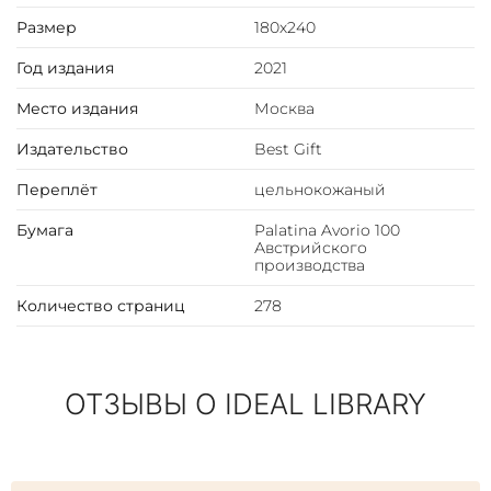
окатана золотом.
Размер
180х240
Книга представлена в оригинальной подарочной
Год издания
2021
упаковке.
Место издания
Москва
Цветовое сочетание переплёта и упаковки может
Издательство
Best Gift
отличаться от представленных на фото.
Переплёт
цельнокожаный
Бумага
Palatina Avorio 100
Австрийского
производства
Количество страниц
278
ОТЗЫВЫ О IDEAL LIBRARY