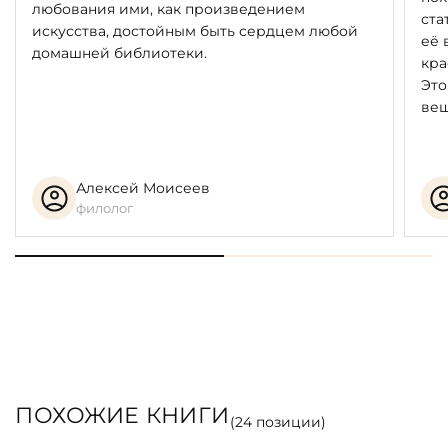
любования ими, как произведением
ста
искусства, достойным быть сердцем любой
её 
домашней библиотеки.
кра
Это
вещ
Алексей Моисеев
филолог
ПОХОЖИЕ КНИГИ
(
24
позиции)