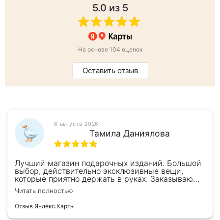
5.0
из 5
На основе 104 оценок
Оставить отзыв
6 августа 2026
Тамила Даниялова
Лучший магазин подарочных изданий. Большой
выбор, действительно эксклюзивные вещи,
которые приятно держать в руках. Заказываю
здесь уже второй раз для бизнес-партнеров,
Читать полностью
всегда всё безупречно — от общения с
консультантами до качества самих книг.
Отзыв Яндекс.Карты
Однозначно рекомендую